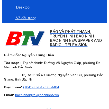
Desktop
Về đầu trang
BÁO VÀ PHÁT THANH,
TRUYỀN HÌNH BẮC NINH
BAC NINH NEWSPAPER AND
RADIO - TELEVISION
Giám đốc: Nguyễn Trung Hiền
Tòa soạn:
Trụ sở chính: Đường Võ Nguyên Giáp, phường Đa
Mai, tỉnh Bắc Ninh.
Trụ sở 2: số 49 Đường Nguyễn Văn Cừ, phường Bắc
Giang, tỉnh Bắc Ninh
Điện thoại:
(+84) - 0204 - 3854404
Email:
bacninhdigital@bacninhtv.vn