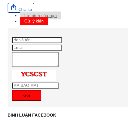
Chia sẻ
Lời bình của bạn
Gửi ý kiến
Gửi
BÌNH LUẬN FACEBOOK