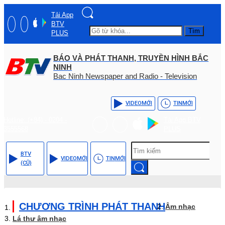
Tải App
BTV
Tìm
PLUS
BÁO VÀ PHÁT THANH, TRUYỀN HÌNH BẮC
NINH
Bac Ninh Newspaper and Radio - Television
VIDEO
MỚI
TIN
MỚI
Hotline: (+84) - 0204 -
Tải App BTV
3555568
PLUS
BTV
VIDEO
MỚI
TIN
MỚI
(CŨ)
CHƯƠNG TRÌNH PHÁT THANH
Âm nhạc
Lá thư âm nhạc