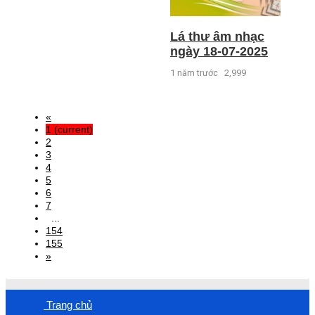
Lá thư âm nhạc
ngày 18-07-2025
1 năm trước
2,999
«
1
(current)
2
3
4
5
6
7
...
154
155
»
Trang chủ