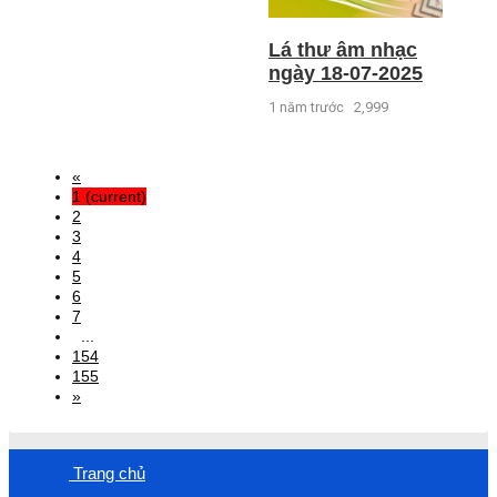
Lá thư âm nhạc
ngày 18-07-2025
1 năm trước
2,999
«
1
(current)
2
3
4
5
6
7
...
154
155
»
Trang chủ