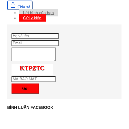
Chia sẻ
Lời bình của bạn
Gửi ý kiến
Gửi
BÌNH LUẬN FACEBOOK