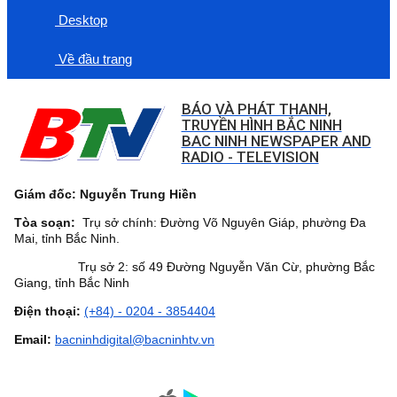
Desktop
Về đầu trang
BÁO VÀ PHÁT THANH,
TRUYỀN HÌNH BẮC NINH
BAC NINH NEWSPAPER AND
RADIO - TELEVISION
Giám đốc: Nguyễn Trung Hiền
Tòa soạn:
Trụ sở chính: Đường Võ Nguyên Giáp, phường Đa
Mai, tỉnh Bắc Ninh.
Trụ sở 2: số 49 Đường Nguyễn Văn Cừ, phường Bắc
Giang, tỉnh Bắc Ninh
Điện thoại:
(+84) - 0204 - 3854404
Email:
bacninhdigital@bacninhtv.vn