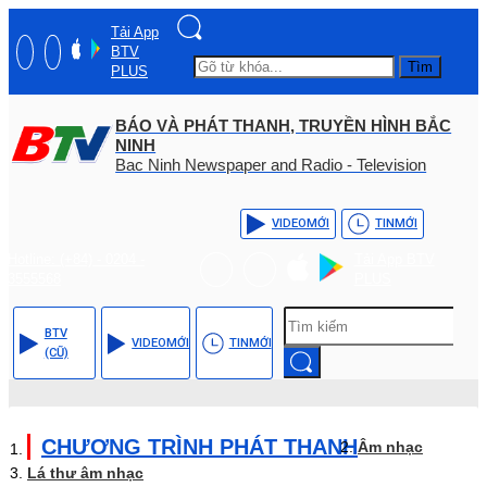
Tải App
BTV
Tìm
PLUS
BÁO VÀ PHÁT THANH, TRUYỀN HÌNH BẮC
NINH
Bac Ninh Newspaper and Radio - Television
VIDEO
MỚI
TIN
MỚI
Hotline: (+84) - 0204 -
Tải App BTV
3555568
PLUS
BTV
VIDEO
MỚI
TIN
MỚI
(CŨ)
CHƯƠNG TRÌNH PHÁT THANH
Âm nhạc
Lá thư âm nhạc