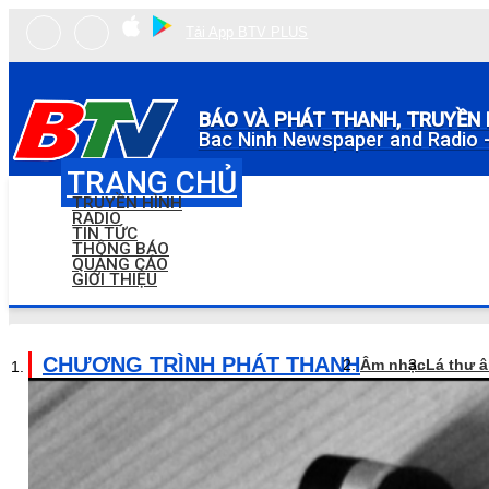
Tải App BTV PLUS
BÁO VÀ PHÁT THANH, TRUYỀN 
Bac Ninh Newspaper and Radio -
TRANG CHỦ
TRUYỀN HÌNH
RADIO
TIN TỨC
THÔNG BÁO
QUẢNG CÁO
GIỚI THIỆU
CHƯƠNG TRÌNH PHÁT THANH
Âm nhạc
Lá thư 