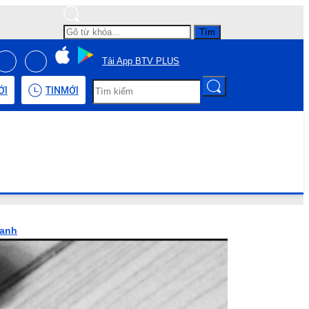
Tìm
Tải App BTV PLUS
ỚI
TIN
MỚI
hanh