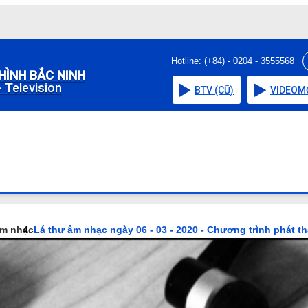
Hotline: (+84) - 0204 - 3555568
HÌNH BẮC NINH
 Television
BTV (CŨ)
VIDEO
M
âm nhạc
Lá thư âm nhạc ngày 06 - 03 - 2020 - Chương trình phát t