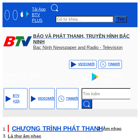
Tải App
BTV
Tìm
PLUS
BÁO VÀ PHÁT THANH, TRUYỀN HÌNH BẮC
NINH
Bac Ninh Newspaper and Radio - Television
VIDEO
MỚI
TIN
MỚI
Hotline: (+84) - 0204 -
Tải App BTV
3555568
PLUS
BTV
VIDEO
MỚI
TIN
MỚI
(CŨ)
CHƯƠNG TRÌNH PHÁT THANH
Âm nhạc
Lá thư âm nhạc