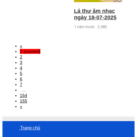
Lá thư âm nhạc
ngày 18-07-2025
1 năm trước
2,982
«
1
(current)
2
3
4
5
6
7
...
154
155
»
Trang chủ