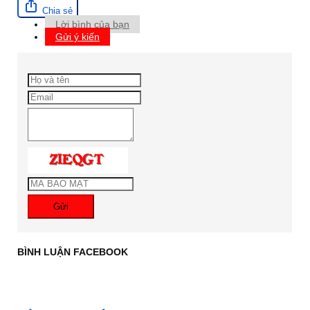
Chia sẻ
Lời bình của bạn
Gửi ý kiến
Gửi
BÌNH LUẬN FACEBOOK