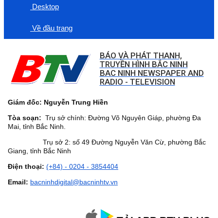
Desktop
Về đầu trang
BÁO VÀ PHÁT THANH,
TRUYỀN HÌNH BẮC NINH
BAC NINH NEWSPAPER AND
RADIO - TELEVISION
Giám đốc: Nguyễn Trung Hiền
Tòa soạn:
Trụ sở chính: Đường Võ Nguyên Giáp, phường Đa
Mai, tỉnh Bắc Ninh.
Trụ sở 2: số 49 Đường Nguyễn Văn Cừ, phường Bắc
Giang, tỉnh Bắc Ninh
Điện thoại:
(+84) - 0204 - 3854404
Email:
bacninhdigital@bacninhtv.vn