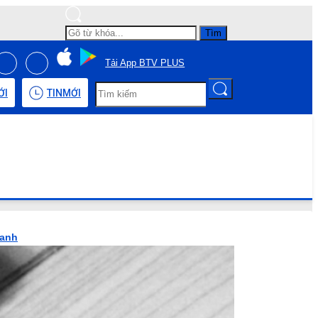
Tìm
Tải App BTV PLUS
ỚI
TIN
MỚI
hanh