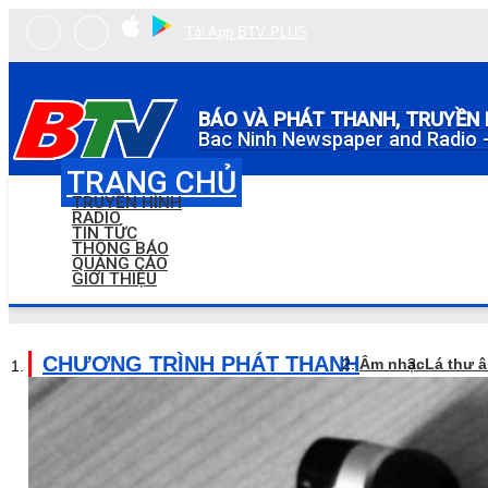
Tải App BTV PLUS
BÁO VÀ PHÁT THANH, TRUYỀN 
Bac Ninh Newspaper and Radio -
TRANG CHỦ
TRUYỀN HÌNH
RADIO
TIN TỨC
THÔNG BÁO
QUẢNG CÁO
GIỚI THIỆU
CHƯƠNG TRÌNH PHÁT THANH
Âm nhạc
Lá thư 