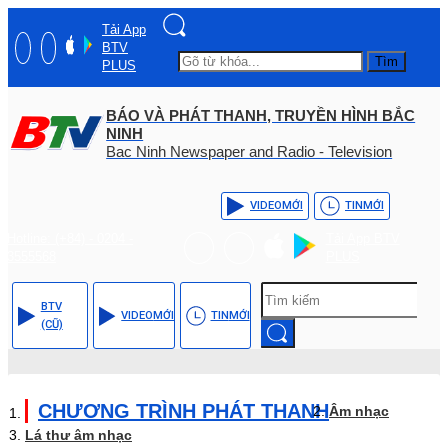
Tải App
BTV
Tìm
PLUS
BÁO VÀ PHÁT THANH, TRUYỀN HÌNH BẮC
NINH
Bac Ninh Newspaper and Radio - Television
VIDEO
MỚI
TIN
MỚI
Hotline: (+84) - 0204 -
Tải App BTV
3555568
PLUS
BTV
VIDEO
MỚI
TIN
MỚI
(CŨ)
CHƯƠNG TRÌNH PHÁT THANH
Âm nhạc
Lá thư âm nhạc