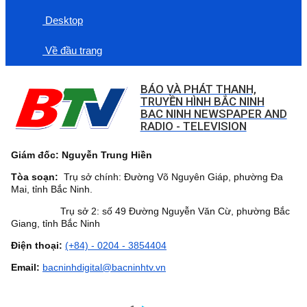
Desktop
Về đầu trang
BÁO VÀ PHÁT THANH,
TRUYỀN HÌNH BẮC NINH
BAC NINH NEWSPAPER AND
RADIO - TELEVISION
Giám đốc: Nguyễn Trung Hiền
Tòa soạn:
Trụ sở chính: Đường Võ Nguyên Giáp, phường Đa
Mai, tỉnh Bắc Ninh.
Trụ sở 2: số 49 Đường Nguyễn Văn Cừ, phường Bắc
Giang, tỉnh Bắc Ninh
Điện thoại:
(+84) - 0204 - 3854404
Email:
bacninhdigital@bacninhtv.vn