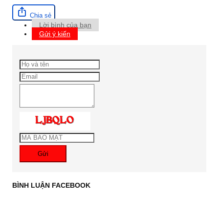
Chia sẻ
Lời bình của bạn
Gửi ý kiến
Gửi
BÌNH LUẬN FACEBOOK