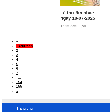
Lá thư âm nhạc
ngày 18-07-2025
1 năm trước
2,982
«
1
(current)
2
3
4
5
6
7
...
154
155
»
Trang chủ