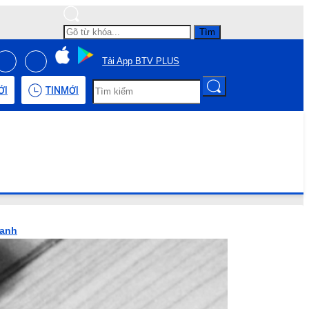
Tìm
Tải App BTV PLUS
ỚI
TIN
MỚI
hanh