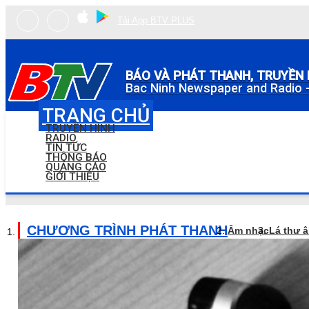
Tải App BTV PLUS
BÁO VÀ PHÁT THANH, TRUYỀN 
Bac Ninh Newspaper and Radio -
TRANG CHỦ
TRUYỀN HÌNH
RADIO
TIN TỨC
THÔNG BÁO
QUẢNG CÁO
GIỚI THIỆU
CHƯƠNG TRÌNH PHÁT THANH
Âm nhạc
Lá thư 