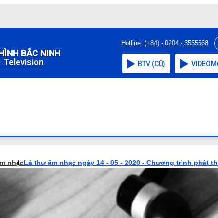
Hotline: (+84) - 0204 - 3555568
HÌNH BẮC NINH
 Television
BTV (CŨ)
VIDEO
M
âm nhạc
Lá thư âm nhạc ngày 14 - 05 - 2020 - Chương trình phát t