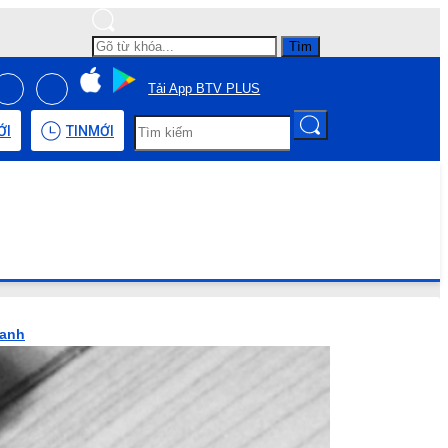
Tìm
Tải App BTV PLUS
ỚI
TIN
MỚI
hanh