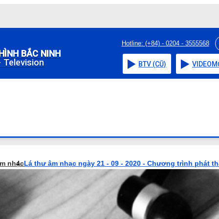
Hotline: (+84) - 0204 - 3555568
HÌNH BẮC NINH
 Television
BTV (CŨ)
VIDEO
M
âm nhạc
Lá thư âm nhạc ngày 21 - 09 - 2020 - Chương trình phát t