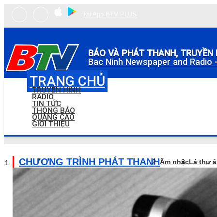
Tải App BTV PLUS
BÁO VÀ PHÁT THANH, TRUYỀN 
Bac Ninh Newspaper and Radio -
TRANG CHỦ
TRUYỀN HÌNH
RADIO
TIN TỨC
THÔNG BÁO
QUẢNG CÁO
GIỚI THIỆU
CHƯƠNG TRÌNH PHÁT THANH
Âm nhạc
Lá thư 