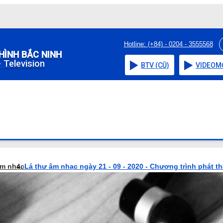
Hotline: (+84) - 0204 - 3555568
HÌNH BẮC NINH
 Television
BTV (CŨ)
VIDEO
M
âm nhạc
Lá thư âm nhạc ngày 21 - 09 - 2020 - Chương trình phát t