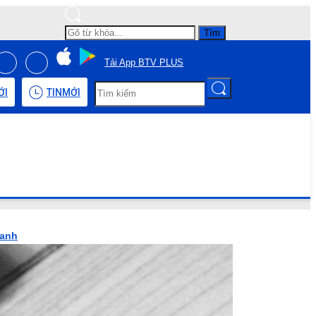
Tìm
Tải App BTV PLUS
ỚI
TIN
MỚI
hanh