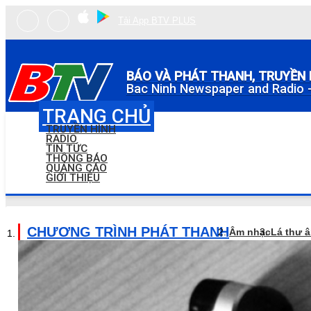
Tải App BTV PLUS
BÁO VÀ PHÁT THANH, TRUYỀN 
Bac Ninh Newspaper and Radio -
TRANG CHỦ
TRUYỀN HÌNH
RADIO
TIN TỨC
THÔNG BÁO
QUẢNG CÁO
GIỚI THIỆU
CHƯƠNG TRÌNH PHÁT THANH
Âm nhạc
Lá thư 