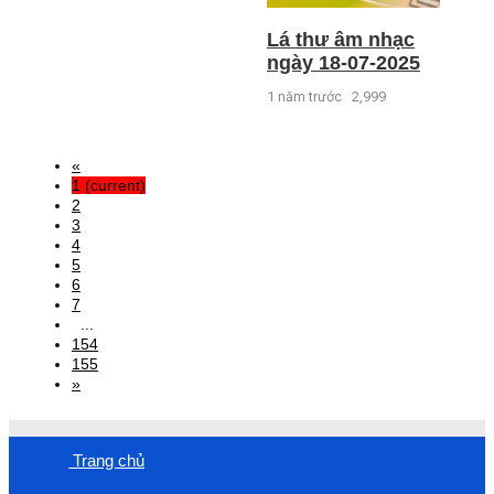
Lá thư âm nhạc
ngày 18-07-2025
1 năm trước
2,999
«
1
(current)
2
3
4
5
6
7
...
154
155
»
Trang chủ