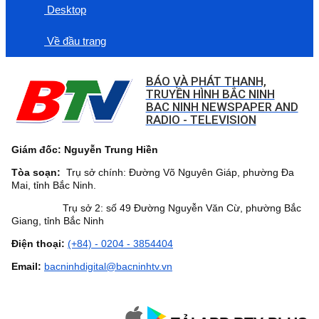
Desktop
Về đầu trang
BÁO VÀ PHÁT THANH,
TRUYỀN HÌNH BẮC NINH
BAC NINH NEWSPAPER AND
RADIO - TELEVISION
Giám đốc: Nguyễn Trung Hiền
Tòa soạn:
Trụ sở chính: Đường Võ Nguyên Giáp, phường Đa
Mai, tỉnh Bắc Ninh.
Trụ sở 2: số 49 Đường Nguyễn Văn Cừ, phường Bắc
Giang, tỉnh Bắc Ninh
Điện thoại:
(+84) - 0204 - 3854404
Email:
bacninhdigital@bacninhtv.vn