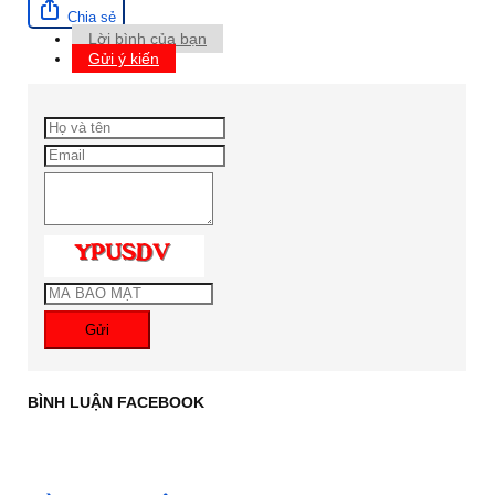
Chia sẻ
Lời bình của bạn
Gửi ý kiến
Gửi
BÌNH LUẬN FACEBOOK