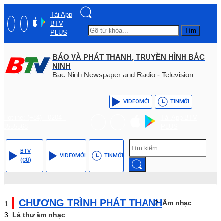
Tải App
BTV
Tìm
PLUS
BÁO VÀ PHÁT THANH, TRUYỀN HÌNH BẮC
NINH
Bac Ninh Newspaper and Radio - Television
VIDEO
MỚI
TIN
MỚI
Hotline: (+84) - 0204 -
Tải App BTV
3555568
PLUS
BTV
VIDEO
MỚI
TIN
MỚI
(CŨ)
CHƯƠNG TRÌNH PHÁT THANH
Âm nhạc
Lá thư âm nhạc