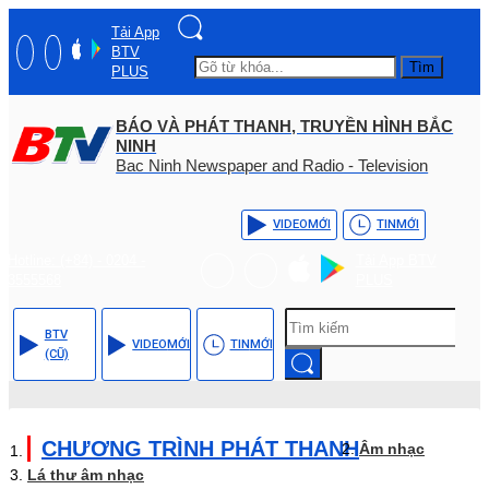
Tải App
BTV
Tìm
PLUS
BÁO VÀ PHÁT THANH, TRUYỀN HÌNH BẮC
NINH
Bac Ninh Newspaper and Radio - Television
VIDEO
MỚI
TIN
MỚI
Hotline: (+84) - 0204 -
Tải App BTV
3555568
PLUS
BTV
VIDEO
MỚI
TIN
MỚI
(CŨ)
CHƯƠNG TRÌNH PHÁT THANH
Âm nhạc
Lá thư âm nhạc