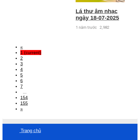
Lá thư âm nhạc
ngày 18-07-2025
1 năm trước
2,982
«
1
(current)
2
3
4
5
6
7
...
154
155
»
Trang chủ