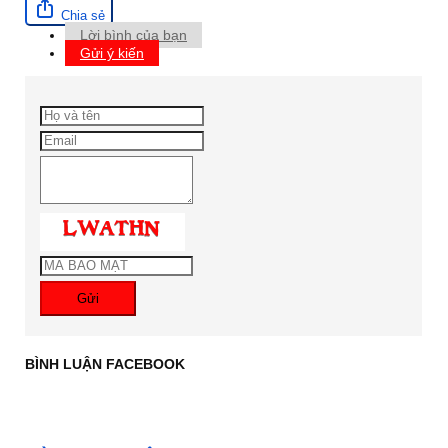
Chia sẻ
Lời bình của bạn
Gửi ý kiến
Gửi
BÌNH LUẬN FACEBOOK