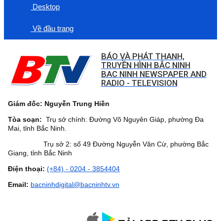
Desktop
Về đầu trang
BÁO VÀ PHÁT THANH,
TRUYỀN HÌNH BẮC NINH
BAC NINH NEWSPAPER AND
RADIO - TELEVISION
Giám đốc: Nguyễn Trung Hiền
Tòa soạn:
Trụ sở chính: Đường Võ Nguyên Giáp, phường Đa
Mai, tỉnh Bắc Ninh.
Trụ sở 2: số 49 Đường Nguyễn Văn Cừ, phường Bắc
Giang, tỉnh Bắc Ninh
Điện thoại:
(+84) - 0204 - 3854404
Email:
bacninhdigital@bacninhtv.vn