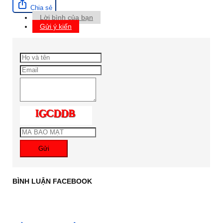
Chia sẻ
Lời bình của bạn
Gửi ý kiến
Gửi
BÌNH LUẬN FACEBOOK