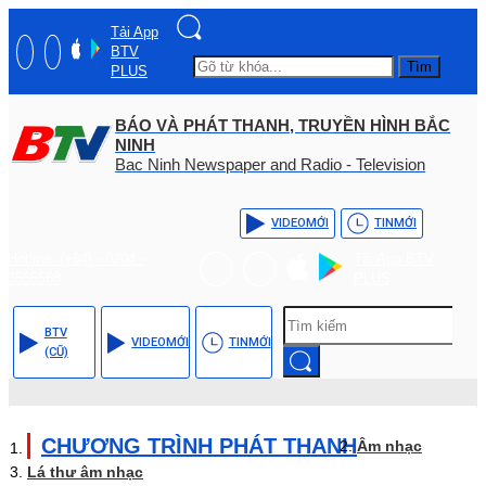
Tải App
BTV
Tìm
PLUS
BÁO VÀ PHÁT THANH, TRUYỀN HÌNH BẮC
NINH
Bac Ninh Newspaper and Radio - Television
VIDEO
MỚI
TIN
MỚI
Hotline: (+84) - 0204 -
Tải App BTV
3555568
PLUS
BTV
VIDEO
MỚI
TIN
MỚI
(CŨ)
CHƯƠNG TRÌNH PHÁT THANH
Âm nhạc
Lá thư âm nhạc