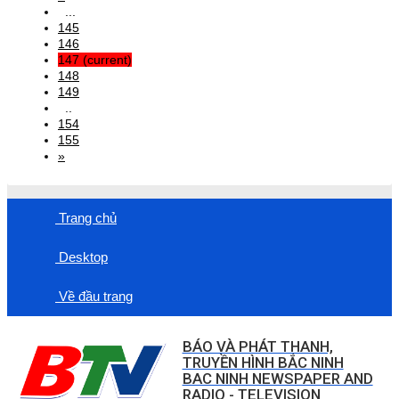
...
145
146
147
(current)
148
149
..
154
155
»
Trang chủ
Desktop
Về đầu trang
BÁO VÀ PHÁT THANH,
TRUYỀN HÌNH BẮC NINH
BAC NINH NEWSPAPER AND
RADIO - TELEVISION