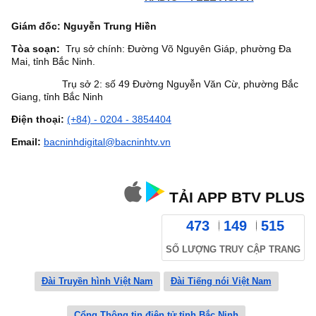
Giám đốc: Nguyễn Trung Hiền
Tòa soạn:
Trụ sở chính: Đường Võ Nguyên Giáp, phường Đa
Mai, tỉnh Bắc Ninh.
Trụ sở 2: số 49 Đường Nguyễn Văn Cừ, phường Bắc
Giang, tỉnh Bắc Ninh
Điện thoại:
(+84) - 0204 - 3854404
Email:
bacninhdigital@bacninhtv.vn
TẢI APP BTV PLUS
473
149
515
SỐ LƯỢNG TRUY CẬP TRANG
Đài Truyền hình Việt Nam
Đài Tiếng nói Việt Nam
Cổng Thông tin điện tử tỉnh Bắc Ninh