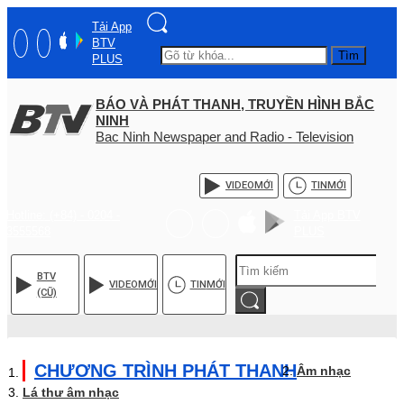
Tải App
BTV
Tìm
PLUS
BÁO VÀ PHÁT THANH, TRUYỀN HÌNH BẮC
NINH
Bac Ninh Newspaper and Radio - Television
VIDEO
MỚI
TIN
MỚI
Hotline: (+84) - 0204 -
Tải App BTV
3555568
PLUS
BTV
VIDEO
MỚI
TIN
MỚI
(CŨ)
CHƯƠNG TRÌNH PHÁT THANH
Âm nhạc
Lá thư âm nhạc