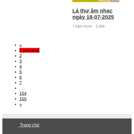
Lá thư âm nhạc
ngày 18-07-2025
1 năm trước
3,006
«
1
(current)
2
3
4
5
6
7
...
154
155
»
Trang chủ