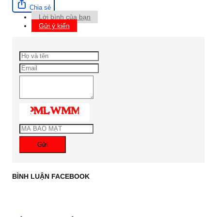
Chia sẻ
Lời bình của bạn
Gửi ý kiến
Gửi
BÌNH LUẬN FACEBOOK