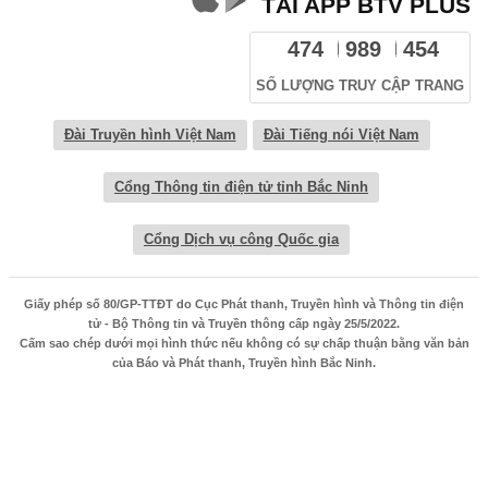
TẢI APP BTV PLUS
474
989
454
SỐ LƯỢNG TRUY CẬP TRANG
Đài Truyền hình Việt Nam
Đài Tiếng nói Việt Nam
Cổng Thông tin điện tử tỉnh Bắc Ninh
Cổng Dịch vụ công Quốc gia
Giấy phép số 80/GP-TTĐT do Cục Phát thanh, Truyền hình và Thông tin điện
tử - Bộ Thông tin và Truyền thông cấp ngày 25/5/2022.
Cấm sao chép dưới mọi hình thức nếu không có sự chấp thuận bằng văn bản
của Báo và Phát thanh, Truyền hình Bắc Ninh.