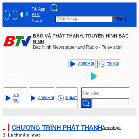
Tải App
BTV
Tìm
PLUS
BÁO VÀ PHÁT THANH, TRUYỀN HÌNH BẮC
NINH
Bac Ninh Newspaper and Radio - Television
VIDEO
MỚI
TIN
MỚI
Hotline: (+84) - 0204 -
Tải App BTV
3555568
PLUS
BTV
VIDEO
MỚI
TIN
MỚI
(CŨ)
CHƯƠNG TRÌNH PHÁT THANH
Âm nhạc
Lá thư âm nhạc