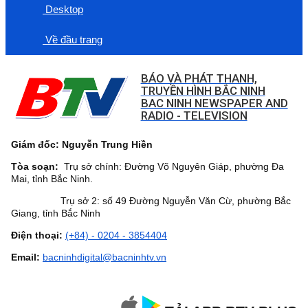
Desktop
Về đầu trang
BÁO VÀ PHÁT THANH,
TRUYỀN HÌNH BẮC NINH
BAC NINH NEWSPAPER AND
RADIO - TELEVISION
Giám đốc: Nguyễn Trung Hiền
Tòa soạn:
Trụ sở chính: Đường Võ Nguyên Giáp, phường Đa
Mai, tỉnh Bắc Ninh.
Trụ sở 2: số 49 Đường Nguyễn Văn Cừ, phường Bắc
Giang, tỉnh Bắc Ninh
Điện thoại:
(+84) - 0204 - 3854404
Email:
bacninhdigital@bacninhtv.vn