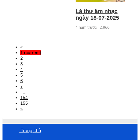
Lá thư âm nhạc
ngày 18-07-2025
1 năm trước
2,966
«
1
(current)
2
3
4
5
6
7
...
154
155
»
Trang chủ