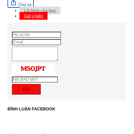
Chia sẻ
Lời bình của bạn
Gửi ý kiến
Gửi
BÌNH LUẬN FACEBOOK