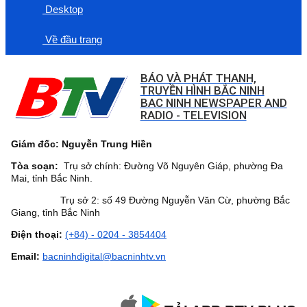
Desktop
Về đầu trang
BÁO VÀ PHÁT THANH,
TRUYỀN HÌNH BẮC NINH
BAC NINH NEWSPAPER AND
RADIO - TELEVISION
Giám đốc: Nguyễn Trung Hiền
Tòa soạn:
Trụ sở chính: Đường Võ Nguyên Giáp, phường Đa
Mai, tỉnh Bắc Ninh.
Trụ sở 2: số 49 Đường Nguyễn Văn Cừ, phường Bắc
Giang, tỉnh Bắc Ninh
Điện thoại:
(+84) - 0204 - 3854404
Email:
bacninhdigital@bacninhtv.vn