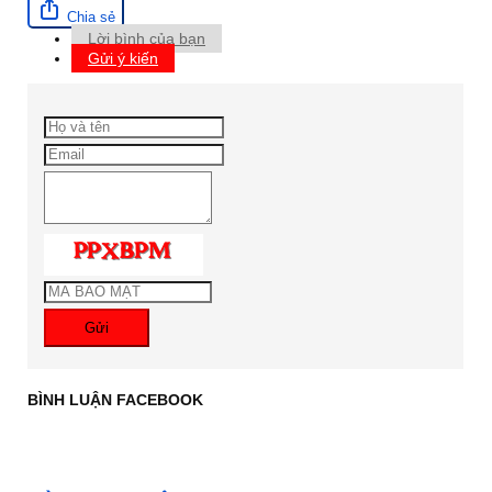
Chia sẻ
Lời bình của bạn
Gửi ý kiến
Gửi
BÌNH LUẬN FACEBOOK