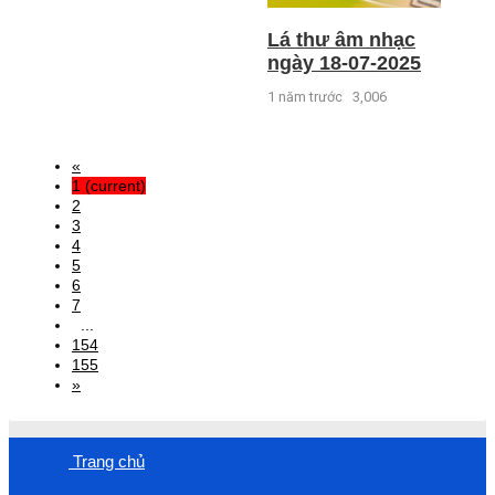
Lá thư âm nhạc
ngày 18-07-2025
1 năm trước
3,006
«
1
(current)
2
3
4
5
6
7
...
154
155
»
Trang chủ