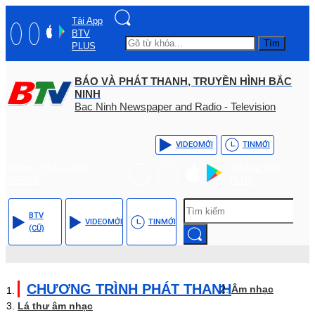
Tải App
BTV
Tìm
PLUS
BÁO VÀ PHÁT THANH, TRUYỀN HÌNH BẮC
NINH
Bac Ninh Newspaper and Radio - Television
VIDEO
MỚI
TIN
MỚI
Hotline: (+84) - 0204 -
Tải App BTV
3555568
PLUS
BTV
VIDEO
MỚI
TIN
MỚI
(CŨ)
CHƯƠNG TRÌNH PHÁT THANH
Âm nhạc
Lá thư âm nhạc