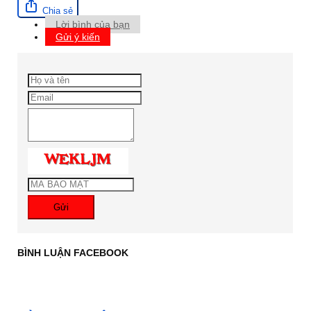
Chia sẻ
Lời bình của bạn
Gửi ý kiến
Gửi
BÌNH LUẬN FACEBOOK