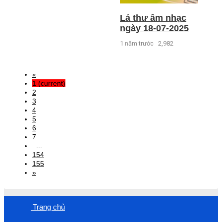
Lá thư âm nhạc
ngày 18-07-2025
1 năm trước
2,982
«
1
(current)
2
3
4
5
6
7
...
154
155
»
Trang chủ