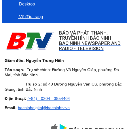
Desktop
Về đầu trang
BÁO VÀ PHÁT THANH,
TRUYỀN HÌNH BẮC NINH
BAC NINH NEWSPAPER AND
RADIO - TELEVISION
Giám đốc: Nguyễn Trung Hiền
Tòa soạn:
Trụ sở chính: Đường Võ Nguyên Giáp, phường Đa
Mai, tỉnh Bắc Ninh.
Trụ sở 2: số 49 Đường Nguyễn Văn Cừ, phường Bắc
Giang, tỉnh Bắc Ninh
Điện thoại:
(+84) - 0204 - 3854404
Email:
bacninhdigital@bacninhtv.vn