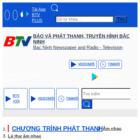
Tải App
BTV
Tìm
PLUS
BÁO VÀ PHÁT THANH, TRUYỀN HÌNH BẮC
NINH
Bac Ninh Newspaper and Radio - Television
VIDEO
MỚI
TIN
MỚI
Hotline: (+84) - 0204 -
Tải App BTV
3555568
PLUS
BTV
VIDEO
MỚI
TIN
MỚI
(CŨ)
CHƯƠNG TRÌNH PHÁT THANH
Âm nhạc
Lá thư âm nhạc