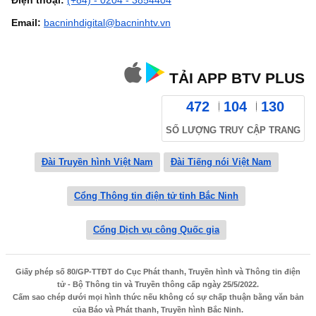
Email:
bacninhdigital@bacninhtv.vn
TẢI APP BTV PLUS
472
104
130
SỐ LƯỢNG TRUY CẬP TRANG
Đài Truyền hình Việt Nam
Đài Tiếng nói Việt Nam
Cổng Thông tin điện tử tỉnh Bắc Ninh
Cổng Dịch vụ công Quốc gia
Giấy phép số 80/GP-TTĐT do Cục Phát thanh, Truyền hình và Thông tin điện
tử - Bộ Thông tin và Truyền thông cấp ngày 25/5/2022.
Cấm sao chép dưới mọi hình thức nếu không có sự chấp thuận bằng văn bản
của Báo và Phát thanh, Truyền hình Bắc Ninh.