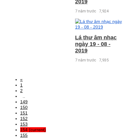
2019
7 năm trước
7,924
Lá thư âm nhạc
ngày 19 - 08 -
2019
7 năm trước
7,935
«
1
2
..
149
150
151
152
153
154
(current)
155