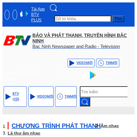
Tải App
BTV
Tìm
PLUS
BÁO VÀ PHÁT THANH, TRUYỀN HÌNH BẮC
NINH
Bac Ninh Newspaper and Radio - Television
VIDEO
MỚI
TIN
MỚI
Hotline: (+84) - 0204 -
Tải App BTV
3555568
PLUS
BTV
VIDEO
MỚI
TIN
MỚI
(CŨ)
CHƯƠNG TRÌNH PHÁT THANH
Âm nhạc
Lá thư âm nhạc