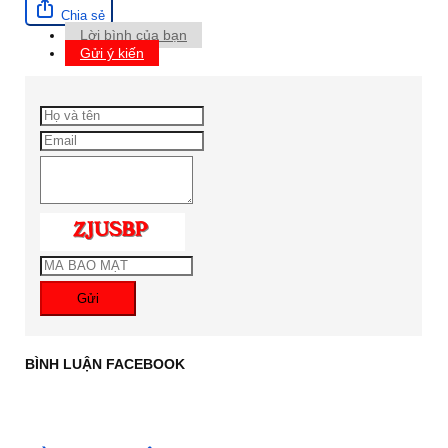
Chia sẻ
Lời bình của bạn
Gửi ý kiến
Gửi
BÌNH LUẬN FACEBOOK