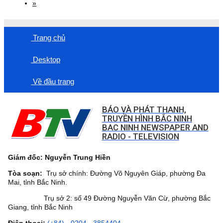
»
Trang chủ
Desktop
Về đầu trang
BÁO VÀ PHÁT THANH,
TRUYỀN HÌNH BẮC NINH
BAC NINH NEWSPAPER AND
RADIO - TELEVISION
Giám đốc: Nguyễn Trung Hiền
Tòa soạn:
Trụ sở chính: Đường Võ Nguyên Giáp, phường Đa
Mai, tỉnh Bắc Ninh.
Trụ sở 2: số 49 Đường Nguyễn Văn Cừ, phường Bắc
Giang, tỉnh Bắc Ninh
Điện thoại:
(+84) - 0204 - 3854404