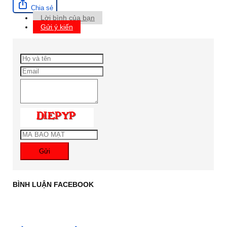
Chia sẻ
Lời bình của bạn
Gửi ý kiến
Gửi
BÌNH LUẬN FACEBOOK