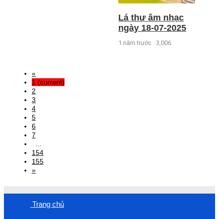
Lá thư âm nhạc
ngày 18-07-2025
1 năm trước
3,006
«
1
(current)
2
3
4
5
6
7
...
154
155
»
Trang chủ