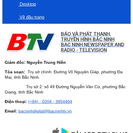
Desktop
Về đầu trang
BÁO VÀ PHÁT THANH,
TRUYỀN HÌNH BẮC NINH
BAC NINH NEWSPAPER AND
RADIO - TELEVISION
Giám đốc: Nguyễn Trung Hiền
Tòa soạn:
Trụ sở chính: Đường Võ Nguyên Giáp, phường Đa
Mai, tỉnh Bắc Ninh.
Trụ sở 2: số 49 Đường Nguyễn Văn Cừ, phường Bắc
Giang, tỉnh Bắc Ninh
Điện thoại:
(+84) - 0204 - 3854404
Email:
bacninhdigital@bacninhtv.vn