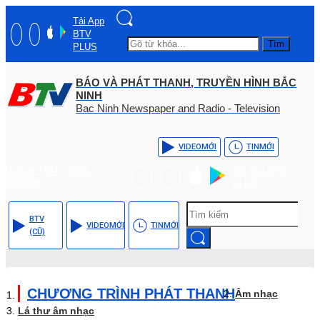
Tải App
BTV
Tìm
PLUS
BÁO VÀ PHÁT THANH, TRUYỀN HÌNH BẮC
NINH
Bac Ninh Newspaper and Radio - Television
VIDEO
MỚI
TIN
MỚI
Hotline: (+84) - 0204 -
Tải App BTV
3555568
PLUS
BTV
VIDEO
MỚI
TIN
MỚI
(CŨ)
CHƯƠNG TRÌNH PHÁT THANH
Âm nhạc
Lá thư âm nhạc