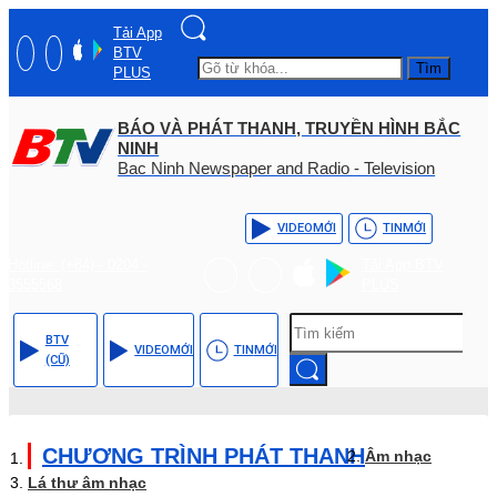
Tải App
BTV
Tìm
PLUS
BÁO VÀ PHÁT THANH, TRUYỀN HÌNH BẮC
NINH
Bac Ninh Newspaper and Radio - Television
VIDEO
MỚI
TIN
MỚI
Hotline: (+84) - 0204 -
Tải App BTV
3555568
PLUS
BTV
VIDEO
MỚI
TIN
MỚI
(CŨ)
CHƯƠNG TRÌNH PHÁT THANH
Âm nhạc
Lá thư âm nhạc