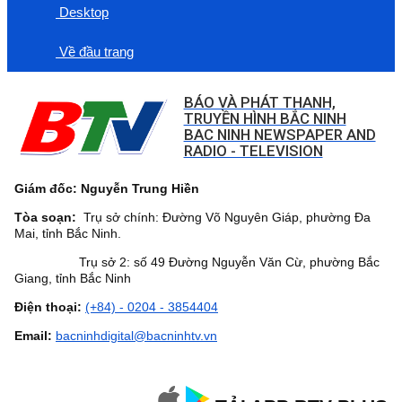
Desktop
Về đầu trang
BÁO VÀ PHÁT THANH,
TRUYỀN HÌNH BẮC NINH
BAC NINH NEWSPAPER AND
RADIO - TELEVISION
Giám đốc: Nguyễn Trung Hiền
Tòa soạn:
Trụ sở chính: Đường Võ Nguyên Giáp, phường Đa
Mai, tỉnh Bắc Ninh.
Trụ sở 2: số 49 Đường Nguyễn Văn Cừ, phường Bắc
Giang, tỉnh Bắc Ninh
Điện thoại:
(+84) - 0204 - 3854404
Email:
bacninhdigital@bacninhtv.vn