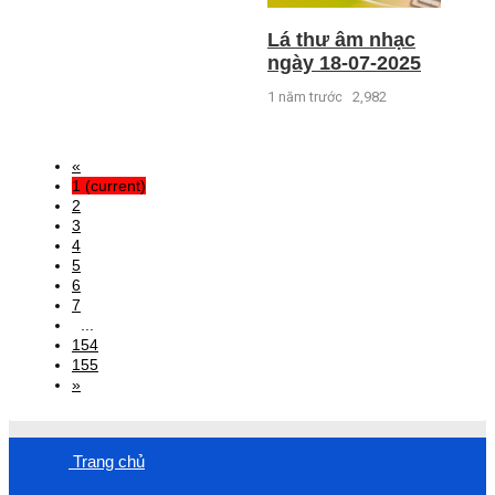
Lá thư âm nhạc
ngày 18-07-2025
1 năm trước
2,982
«
1
(current)
2
3
4
5
6
7
...
154
155
»
Trang chủ