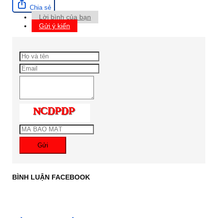
Chia sẻ
Lời bình của bạn
Gửi ý kiến
Gửi
BÌNH LUẬN FACEBOOK