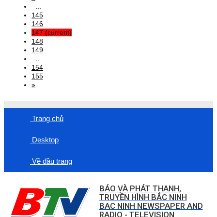
...
145
146
147
(current)
148
149
..
154
155
»
Trang chủ
Desktop
Về đầu trang
BÁO VÀ PHÁT THANH,
TRUYỀN HÌNH BẮC NINH
BAC NINH NEWSPAPER AND
RADIO - TELEVISION