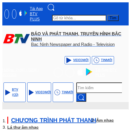
Tải App
BTV
Tìm
PLUS
BÁO VÀ PHÁT THANH, TRUYỀN HÌNH BẮC
NINH
Bac Ninh Newspaper and Radio - Television
VIDEO
MỚI
TIN
MỚI
Hotline: (+84) - 0204 -
Tải App BTV
3555568
PLUS
BTV
VIDEO
MỚI
TIN
MỚI
(CŨ)
CHƯƠNG TRÌNH PHÁT THANH
Âm nhạc
Lá thư âm nhạc