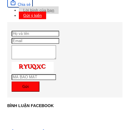
Chia sẻ
Lời bình của bạn
Gửi ý kiến
Gửi
BÌNH LUẬN FACEBOOK