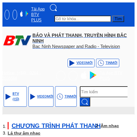
Tải App
BTV
Tìm
PLUS
BÁO VÀ PHÁT THANH, TRUYỀN HÌNH BẮC
NINH
Bac Ninh Newspaper and Radio - Television
VIDEO
MỚI
TIN
MỚI
Hotline: (+84) - 0204 -
Tải App BTV
3555568
PLUS
BTV
VIDEO
MỚI
TIN
MỚI
(CŨ)
CHƯƠNG TRÌNH PHÁT THANH
Âm nhạc
Lá thư âm nhạc