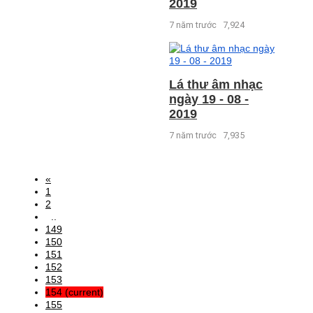
2019
7 năm trước
7,924
Lá thư âm nhạc
ngày 19 - 08 -
2019
7 năm trước
7,935
«
1
2
..
149
150
151
152
153
154
(current)
155