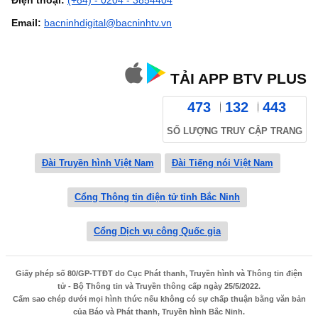
Email:
bacninhdigital@bacninhtv.vn
TẢI APP BTV PLUS
473
132
443
SỐ LƯỢNG TRUY CẬP TRANG
Đài Truyền hình Việt Nam
Đài Tiếng nói Việt Nam
Cổng Thông tin điện tử tỉnh Bắc Ninh
Cổng Dịch vụ công Quốc gia
Giấy phép số 80/GP-TTĐT do Cục Phát thanh, Truyền hình và Thông tin điện
tử - Bộ Thông tin và Truyền thông cấp ngày 25/5/2022.
Cấm sao chép dưới mọi hình thức nếu không có sự chấp thuận bằng văn bản
của Báo và Phát thanh, Truyền hình Bắc Ninh.