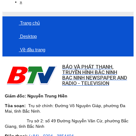
»
Trang chủ
Desktop
Về đầu trang
BÁO VÀ PHÁT THANH,
TRUYỀN HÌNH BẮC NINH
BAC NINH NEWSPAPER AND
RADIO - TELEVISION
Giám đốc: Nguyễn Trung Hiền
Tòa soạn:
Trụ sở chính: Đường Võ Nguyên Giáp, phường Đa
Mai, tỉnh Bắc Ninh.
Trụ sở 2: số 49 Đường Nguyễn Văn Cừ, phường Bắc
Giang, tỉnh Bắc Ninh
Điện thoại:
(+84) - 0204 - 3854404