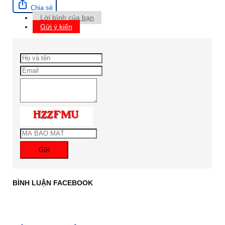
Chia sẻ
Lời bình của bạn
Gửi ý kiến
Gửi
BÌNH LUẬN FACEBOOK