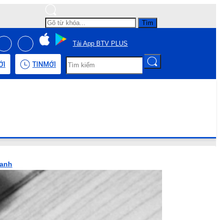
Tìm
Tải App BTV PLUS
ỚI
TIN
MỚI
hanh