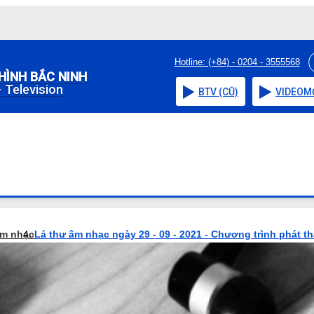
Hotline: (+84) - 0204 - 3555568
HÌNH BẮC NINH
 Television
BTV (CŨ)
VIDEO
M
âm nhạc
Lá thư âm nhạc ngày 29 - 09 - 2021 - Chương trình phát t