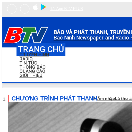
Tải App BTV PLUS
BÁO VÀ PHÁT THANH, TRUYỀN 
Bac Ninh Newspaper and Radio -
TRANG CHỦ
TRUYỀN HÌNH
RADIO
TIN TỨC
THÔNG BÁO
QUẢNG CÁO
GIỚI THIỆU
CHƯƠNG TRÌNH PHÁT THANH
Âm nhạc
Lá thư 