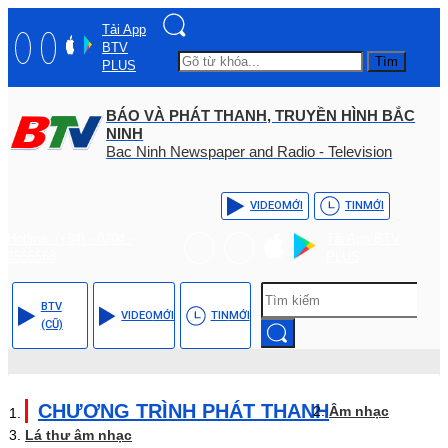
Tải App
BTV
Tìm
PLUS
BÁO VÀ PHÁT THANH, TRUYỀN HÌNH BẮC
NINH
Bac Ninh Newspaper and Radio - Television
VIDEO
MỚI
TIN
MỚI
Hotline: (+84) - 0204 -
Tải App BTV
3555568
PLUS
BTV
VIDEO
MỚI
TIN
MỚI
(CŨ)
CHƯƠNG TRÌNH PHÁT THANH
Âm nhạc
Lá thư âm nhạc