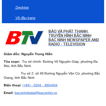
Desktop
Về đầu trang
BÁO VÀ PHÁT THANH,
TRUYỀN HÌNH BẮC NINH
BAC NINH NEWSPAPER AND
RADIO - TELEVISION
Giám đốc: Nguyễn Trung Hiền
Tòa soạn:
Trụ sở chính: Đường Võ Nguyên Giáp, phường Đa
Mai, tỉnh Bắc Ninh.
Trụ sở 2: số 49 Đường Nguyễn Văn Cừ, phường Bắc
Giang, tỉnh Bắc Ninh
Điện thoại:
(+84) - 0204 - 3854404
Email:
bacninhdigital@bacninhtv.vn