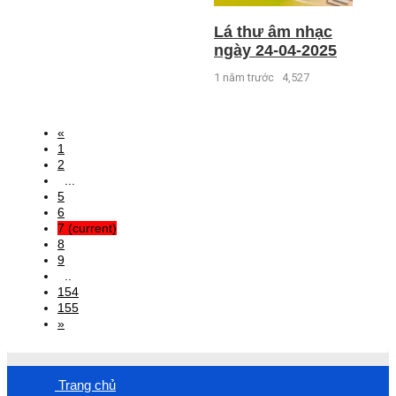
Lá thư âm nhạc
ngày 24-04-2025
1 năm trước
4,527
«
1
2
...
5
6
7
(current)
8
9
..
154
155
»
Trang chủ