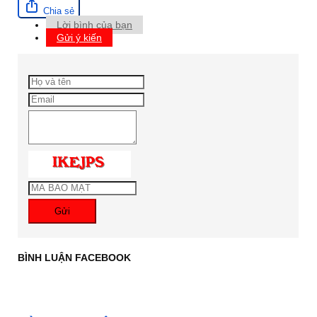
Chia sẻ
Lời bình của bạn
Gửi ý kiến
Gửi
BÌNH LUẬN FACEBOOK