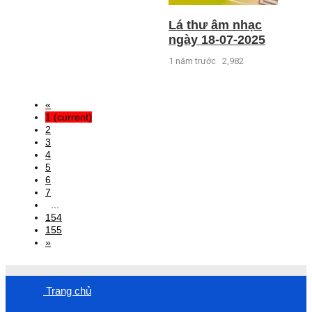
Lá thư âm nhạc
ngày 18-07-2025
1 năm trước
2,982
«
1
(current)
2
3
4
5
6
7
...
154
155
»
Trang chủ