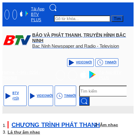
Tải App
BTV
Tìm
PLUS
BÁO VÀ PHÁT THANH, TRUYỀN HÌNH BẮC
NINH
Bac Ninh Newspaper and Radio - Television
VIDEO
MỚI
TIN
MỚI
Hotline: (+84) - 0204 -
Tải App BTV
3555568
PLUS
BTV
VIDEO
MỚI
TIN
MỚI
(CŨ)
CHƯƠNG TRÌNH PHÁT THANH
Âm nhạc
Lá thư âm nhạc