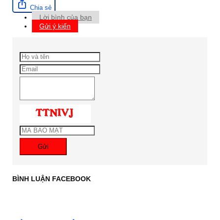
Chia sẻ
Lời bình của bạn
Gửi ý kiến
Gửi
BÌNH LUẬN FACEBOOK