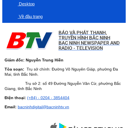
Desktop
Về đầu trang
BÁO VÀ PHÁT THANH,
TRUYỀN HÌNH BẮC NINH
BAC NINH NEWSPAPER AND
RADIO - TELEVISION
Giám đốc: Nguyễn Trung Hiền
Tòa soạn:
Trụ sở chính: Đường Võ Nguyên Giáp, phường Đa
Mai, tỉnh Bắc Ninh.
Trụ sở 2: số 49 Đường Nguyễn Văn Cừ, phường Bắc
Giang, tỉnh Bắc Ninh
Điện thoại:
(+84) - 0204 - 3854404
Email:
bacninhdigital@bacninhtv.vn