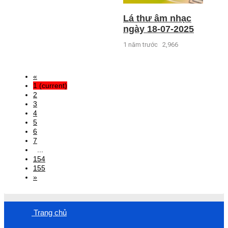
Lá thư âm nhạc
ngày 18-07-2025
1 năm trước
2,966
«
1
(current)
2
3
4
5
6
7
...
154
155
»
Trang chủ