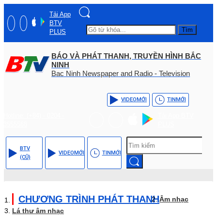
Tải App
BTV
Tìm
PLUS
BÁO VÀ PHÁT THANH, TRUYỀN HÌNH BẮC
NINH
Bac Ninh Newspaper and Radio - Television
VIDEO
MỚI
TIN
MỚI
Hotline: (+84) - 0204 -
Tải App BTV
3555568
PLUS
BTV
VIDEO
MỚI
TIN
MỚI
(CŨ)
CHƯƠNG TRÌNH PHÁT THANH
Âm nhạc
Lá thư âm nhạc