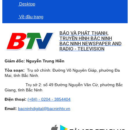
Desktop
Về đầu trang
BÁO VÀ PHÁT THANH,
TRUYỀN HÌNH BẮC NINH
BAC NINH NEWSPAPER AND
RADIO - TELEVISION
Giám đốc: Nguyễn Trung Hiền
Tòa soạn:
Trụ sở chính: Đường Võ Nguyên Giáp, phường Đa
Mai, tỉnh Bắc Ninh.
Trụ sở 2: số 49 Đường Nguyễn Văn Cừ, phường Bắc
Giang, tỉnh Bắc Ninh
Điện thoại:
(+84) - 0204 - 3854404
Email:
bacninhdigital@bacninhtv.vn