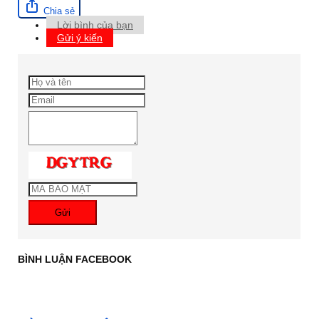
Chia sẻ
Lời bình của bạn
Gửi ý kiến
Gửi
BÌNH LUẬN FACEBOOK