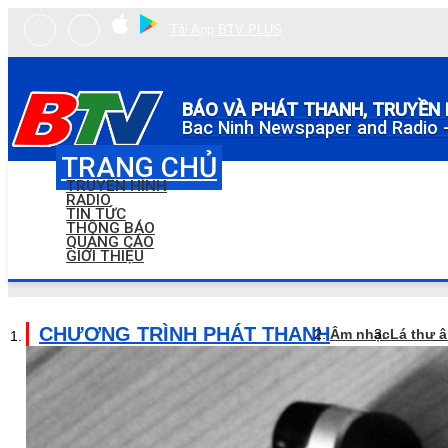
Tải App BTV PLUS
BÁO VÀ PHÁT THANH, TRUYỀN 
Bac Ninh Newspaper and Radio -
TRANG CHỦ
TRUYỀN HÌNH
RADIO
TIN TỨC
THÔNG BÁO
QUẢNG CÁO
GIỚI THIỆU
CHƯƠNG TRÌNH PHÁT THANH
Âm nhạc
Lá thư 