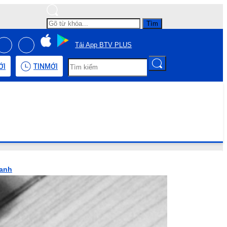
Tìm
Tải App BTV PLUS
ỚI
TIN
MỚI
hanh