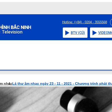
Hotline: (+84) - 0204 - 3555568
HÌNH BẮC NINH
 Television
BTV (CŨ)
VIDEO
M
âm nhạc
Lá thư âm nhạc ngày 23 - 11 - 2021 - Chương trình phát t