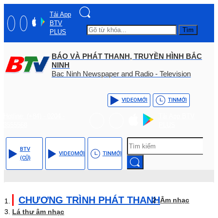
Tải App
BTV
Tìm
PLUS
BÁO VÀ PHÁT THANH, TRUYỀN HÌNH BẮC
NINH
Bac Ninh Newspaper and Radio - Television
VIDEO
MỚI
TIN
MỚI
Hotline: (+84) - 0204 -
Tải App BTV
3555568
PLUS
BTV
VIDEO
MỚI
TIN
MỚI
(CŨ)
CHƯƠNG TRÌNH PHÁT THANH
Âm nhạc
Lá thư âm nhạc