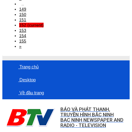
..
149
150
151
152
(current)
153
154
155
»
Trang chủ
Desktop
Về đầu trang
BÁO VÀ PHÁT THANH,
TRUYỀN HÌNH BẮC NINH
BAC NINH NEWSPAPER AND
RADIO - TELEVISION