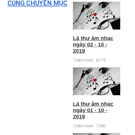
CÙNG CHUYÊN MỤC
Lá thư âm nhạc
ngày 02 - 10 -
2019
7 năm trước
8,175
Lá thư âm nhạc
ngày 01 - 10 -
2019
7 năm trước
7,950