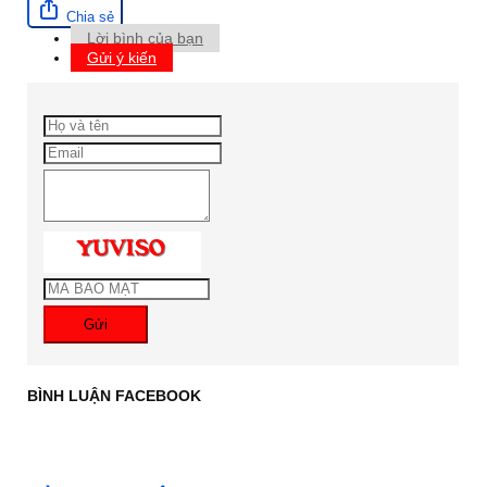
Chia sẻ
Lời bình của bạn
Gửi ý kiến
Gửi
BÌNH LUẬN FACEBOOK