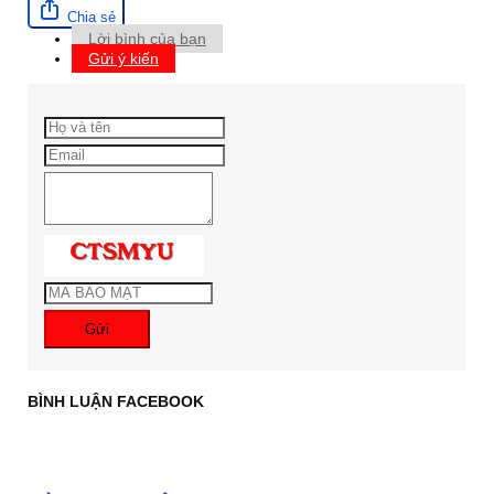
Chia sẻ
Lời bình của bạn
Gửi ý kiến
Gửi
BÌNH LUẬN FACEBOOK