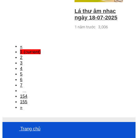
Lá thư âm nhạc
ngày 18-07-2025
1 năm trước
3,006
«
1
(current)
2
3
4
5
6
7
...
154
155
»
Trang chủ