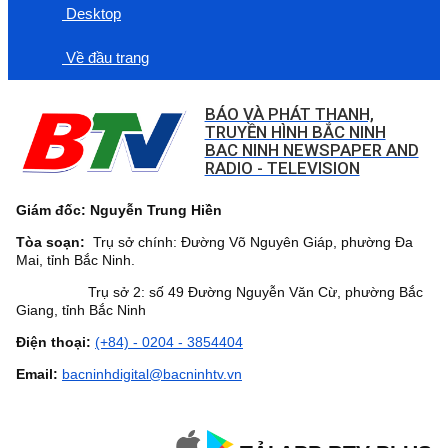
Desktop
Về đầu trang
BÁO VÀ PHÁT THANH,
TRUYỀN HÌNH BẮC NINH
BAC NINH NEWSPAPER AND
RADIO - TELEVISION
Giám đốc: Nguyễn Trung Hiền
Tòa soạn:
Trụ sở chính: Đường Võ Nguyên Giáp, phường Đa
Mai, tỉnh Bắc Ninh.
Trụ sở 2: số 49 Đường Nguyễn Văn Cừ, phường Bắc
Giang, tỉnh Bắc Ninh
Điện thoại:
(+84) - 0204 - 3854404
Email:
bacninhdigital@bacninhtv.vn