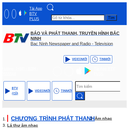
Tải App
BTV
Tìm
PLUS
BÁO VÀ PHÁT THANH, TRUYỀN HÌNH BẮC
NINH
Bac Ninh Newspaper and Radio - Television
VIDEO
MỚI
TIN
MỚI
Hotline: (+84) - 0204 -
Tải App BTV
3555568
PLUS
BTV
VIDEO
MỚI
TIN
MỚI
(CŨ)
CHƯƠNG TRÌNH PHÁT THANH
Âm nhạc
Lá thư âm nhạc