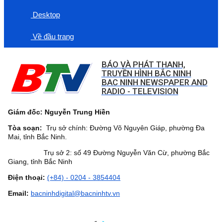
Desktop
Về đầu trang
BÁO VÀ PHÁT THANH,
TRUYỀN HÌNH BẮC NINH
BAC NINH NEWSPAPER AND
RADIO - TELEVISION
Giám đốc: Nguyễn Trung Hiền
Tòa soạn:
Trụ sở chính: Đường Võ Nguyên Giáp, phường Đa
Mai, tỉnh Bắc Ninh.
Trụ sở 2: số 49 Đường Nguyễn Văn Cừ, phường Bắc
Giang, tỉnh Bắc Ninh
Điện thoại:
(+84) - 0204 - 3854404
Email:
bacninhdigital@bacninhtv.vn