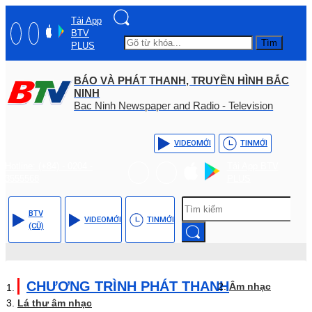
Tải App
BTV
Tìm
PLUS
BÁO VÀ PHÁT THANH, TRUYỀN HÌNH BẮC
NINH
Bac Ninh Newspaper and Radio - Television
VIDEO
MỚI
TIN
MỚI
Hotline: (+84) - 0204 -
Tải App BTV
3555568
PLUS
BTV
VIDEO
MỚI
TIN
MỚI
(CŨ)
CHƯƠNG TRÌNH PHÁT THANH
Âm nhạc
Lá thư âm nhạc