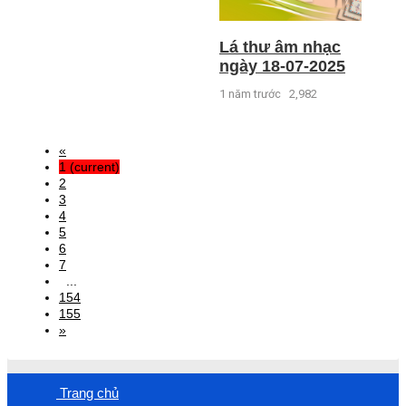
Lá thư âm nhạc
ngày 18-07-2025
1 năm trước
2,982
«
1
(current)
2
3
4
5
6
7
...
154
155
»
Trang chủ