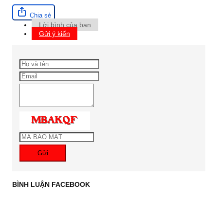
Chia sẻ
Lời bình của bạn
Gửi ý kiến
Gửi
BÌNH LUẬN FACEBOOK