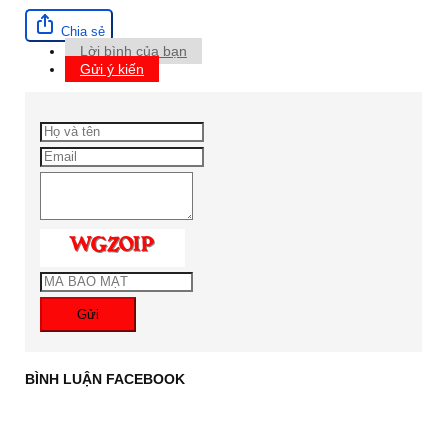
Chia sẻ
Lời bình của bạn
Gửi ý kiến
Gửi
BÌNH LUẬN FACEBOOK