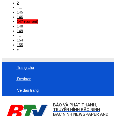
2
...
145
146
147
(current)
148
149
..
154
155
»
Trang chủ
Desktop
Về đầu trang
BÁO VÀ PHÁT THANH,
TRUYỀN HÌNH BẮC NINH
BAC NINH NEWSPAPER AND