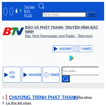
Tải App
BTV
Tìm
PLUS
BÁO VÀ PHÁT THANH, TRUYỀN HÌNH BẮC
NINH
Bac Ninh Newspaper and Radio - Television
VIDEO
MỚI
TIN
MỚI
Hotline: (+84) - 0204 -
Tải App BTV
3555568
PLUS
BTV
VIDEO
MỚI
TIN
MỚI
(CŨ)
CHƯƠNG TRÌNH PHÁT THANH
Âm nhạc
Lá thư âm nhạc