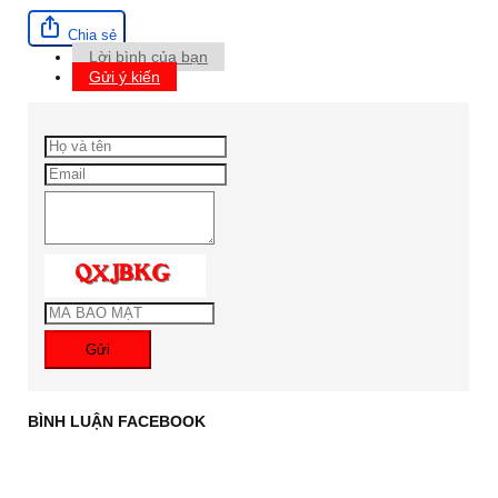
Chia sẻ
Lời bình của bạn
Gửi ý kiến
Gửi
BÌNH LUẬN FACEBOOK