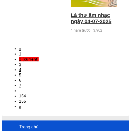
Lá thư âm nhạc
ngày 04-07-2025
1 năm trước
3,902
«
1
2
(current)
3
4
5
6
7
...
154
155
»
Trang chủ