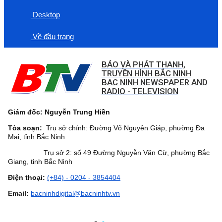
Desktop
Về đầu trang
BÁO VÀ PHÁT THANH,
TRUYỀN HÌNH BẮC NINH
BAC NINH NEWSPAPER AND
RADIO - TELEVISION
Giám đốc: Nguyễn Trung Hiền
Tòa soạn:
Trụ sở chính: Đường Võ Nguyên Giáp, phường Đa
Mai, tỉnh Bắc Ninh.
Trụ sở 2: số 49 Đường Nguyễn Văn Cừ, phường Bắc
Giang, tỉnh Bắc Ninh
Điện thoại:
(+84) - 0204 - 3854404
Email:
bacninhdigital@bacninhtv.vn