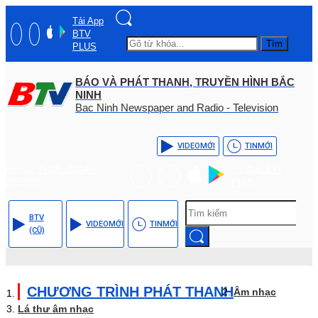
Tải App
BTV
Tìm
PLUS
BÁO VÀ PHÁT THANH, TRUYỀN HÌNH BẮC
NINH
Bac Ninh Newspaper and Radio - Television
VIDEO
MỚI
TIN
MỚI
Hotline: (+84) - 0204 -
Tải App BTV
3555568
PLUS
BTV
VIDEO
MỚI
TIN
MỚI
(CŨ)
CHƯƠNG TRÌNH PHÁT THANH
Âm nhạc
Lá thư âm nhạc