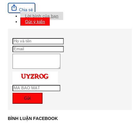
Chia sẻ
Lời bình của bạn
Gửi ý kiến
Gửi
BÌNH LUẬN FACEBOOK