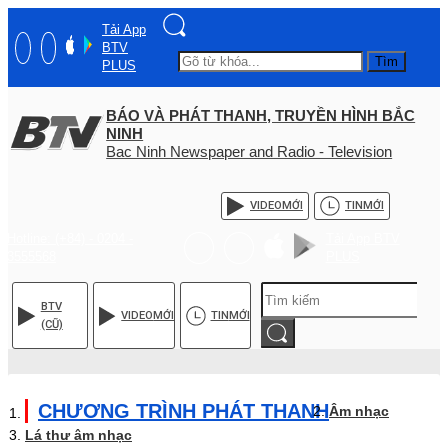
Tải App
BTV
Tìm
PLUS
BÁO VÀ PHÁT THANH, TRUYỀN HÌNH BẮC
NINH
Bac Ninh Newspaper and Radio - Television
VIDEO
MỚI
TIN
MỚI
Hotline: (+84) - 0204 -
Tải App BTV
3555568
PLUS
BTV
VIDEO
MỚI
TIN
MỚI
(CŨ)
CHƯƠNG TRÌNH PHÁT THANH
Âm nhạc
Lá thư âm nhạc