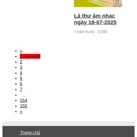
Lá thư âm nhạc
ngày 18-07-2025
1 năm trước
3,006
«
1
(current)
2
3
4
5
6
7
...
154
155
»
Trang chủ