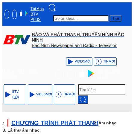
Tải App
BTV
Tìm
PLUS
BÁO VÀ PHÁT THANH, TRUYỀN HÌNH BẮC
NINH
Bac Ninh Newspaper and Radio - Television
VIDEO
MỚI
TIN
MỚI
Hotline: (+84) - 0204 -
Tải App BTV
3555568
PLUS
BTV
VIDEO
MỚI
TIN
MỚI
(CŨ)
CHƯƠNG TRÌNH PHÁT THANH
Âm nhạc
Lá thư âm nhạc