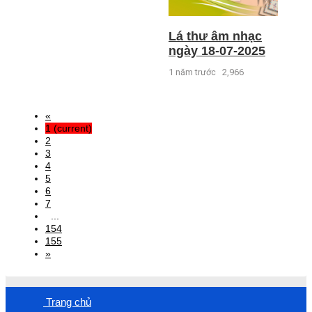
Lá thư âm nhạc
ngày 18-07-2025
1 năm trước
2,966
«
1
(current)
2
3
4
5
6
7
...
154
155
»
Trang chủ