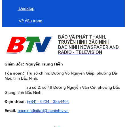
Desktop
Về đầu trang
BÁO VÀ PHÁT THANH,
TRUYỀN HÌNH BẮC NINH
BAC NINH NEWSPAPER AND
RADIO - TELEVISION
Giám đốc: Nguyễn Trung Hiền
Tòa soạn:
Trụ sở chính: Đường Võ Nguyên Giáp, phường Đa
Mai, tỉnh Bắc Ninh.
Trụ sở 2: số 49 Đường Nguyễn Văn Cừ, phường Bắc
Giang, tỉnh Bắc Ninh
Điện thoại:
(+84) - 0204 - 3854404
Email:
bacninhdigital@bacninhtv.vn