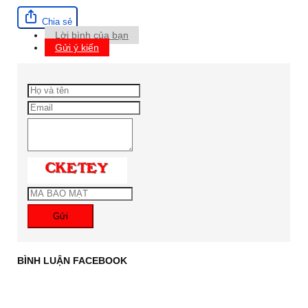
Chia sẻ
Lời bình của bạn
Gửi ý kiến
Gửi
BÌNH LUẬN FACEBOOK