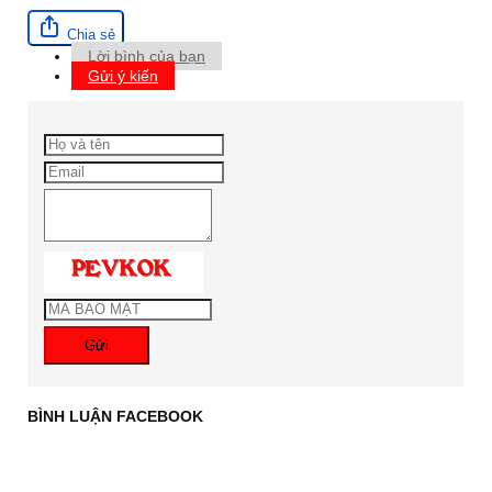
Chia sẻ
Lời bình của bạn
Gửi ý kiến
Gửi
BÌNH LUẬN FACEBOOK