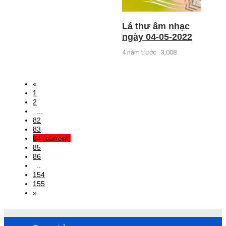
Lá thư âm nhạc
ngày 04-05-2022
4 năm trước
3,008
«
1
2
...
82
83
84
(current)
85
86
..
154
155
»