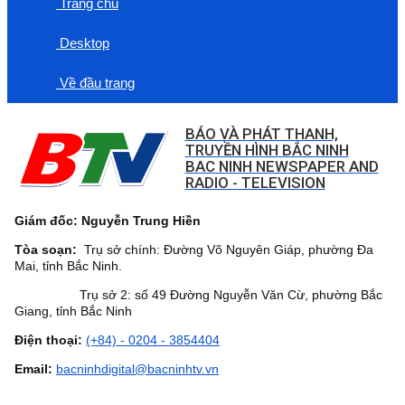
Trang chủ
Desktop
Về đầu trang
BÁO VÀ PHÁT THANH,
TRUYỀN HÌNH BẮC NINH
BAC NINH NEWSPAPER AND
RADIO - TELEVISION
Giám đốc: Nguyễn Trung Hiền
Tòa soạn:
Trụ sở chính: Đường Võ Nguyên Giáp, phường Đa
Mai, tỉnh Bắc Ninh.
Trụ sở 2: số 49 Đường Nguyễn Văn Cừ, phường Bắc
Giang, tỉnh Bắc Ninh
Điện thoại:
(+84) - 0204 - 3854404
Email:
bacninhdigital@bacninhtv.vn