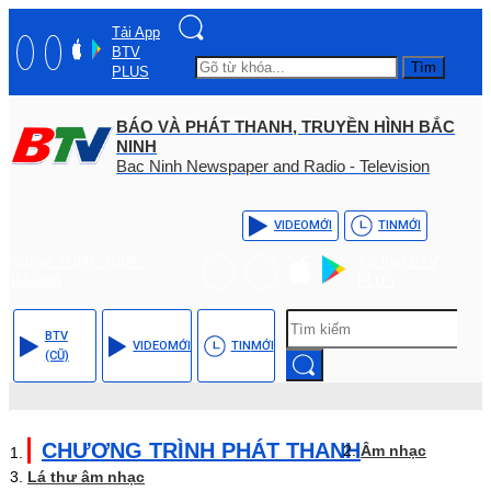
Tải App
BTV
Tìm
PLUS
BÁO VÀ PHÁT THANH, TRUYỀN HÌNH BẮC
NINH
Bac Ninh Newspaper and Radio - Television
VIDEO
MỚI
TIN
MỚI
Hotline: (+84) - 0204 -
Tải App BTV
3555568
PLUS
BTV
VIDEO
MỚI
TIN
MỚI
(CŨ)
CHƯƠNG TRÌNH PHÁT THANH
Âm nhạc
Lá thư âm nhạc