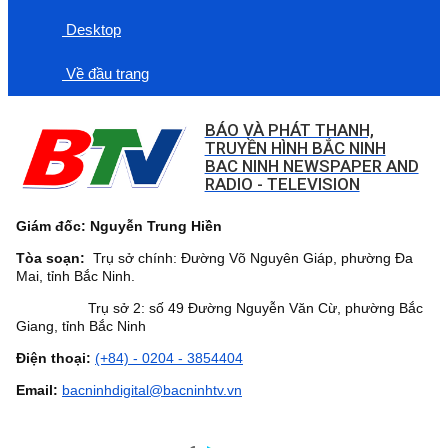
Desktop
Về đầu trang
BÁO VÀ PHÁT THANH,
TRUYỀN HÌNH BẮC NINH
BAC NINH NEWSPAPER AND
RADIO - TELEVISION
Giám đốc: Nguyễn Trung Hiền
Tòa soạn:
Trụ sở chính: Đường Võ Nguyên Giáp, phường Đa
Mai, tỉnh Bắc Ninh.
Trụ sở 2: số 49 Đường Nguyễn Văn Cừ, phường Bắc
Giang, tỉnh Bắc Ninh
Điện thoại:
(+84) - 0204 - 3854404
Email:
bacninhdigital@bacninhtv.vn