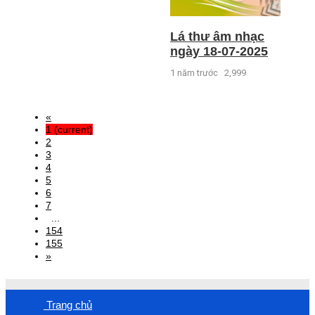
Lá thư âm nhạc
ngày 18-07-2025
1 năm trước
2,999
«
1
(current)
2
3
4
5
6
7
...
154
155
»
Trang chủ