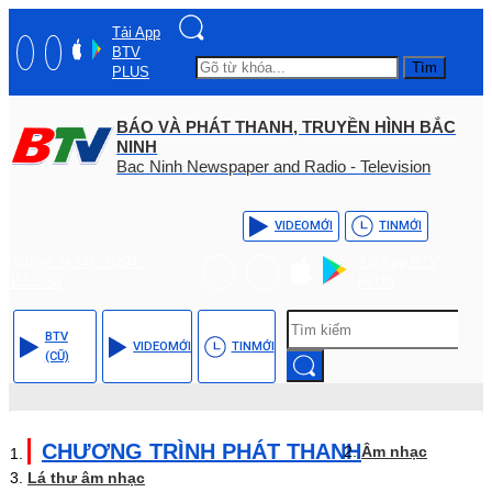
Tải App
BTV
Tìm
PLUS
BÁO VÀ PHÁT THANH, TRUYỀN HÌNH BẮC
NINH
Bac Ninh Newspaper and Radio - Television
VIDEO
MỚI
TIN
MỚI
Hotline: (+84) - 0204 -
Tải App BTV
3555568
PLUS
BTV
VIDEO
MỚI
TIN
MỚI
(CŨ)
CHƯƠNG TRÌNH PHÁT THANH
Âm nhạc
Lá thư âm nhạc