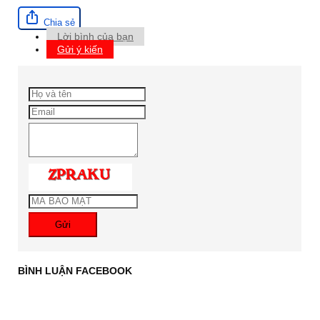
Chia sẻ
Lời bình của bạn
Gửi ý kiến
Gửi
BÌNH LUẬN FACEBOOK