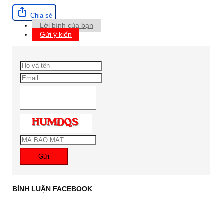
Chia sẻ
Lời bình của bạn
Gửi ý kiến
Gửi
BÌNH LUẬN FACEBOOK