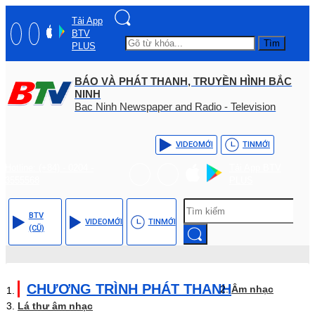
Tải App
BTV
Tìm
PLUS
BÁO VÀ PHÁT THANH, TRUYỀN HÌNH BẮC
NINH
Bac Ninh Newspaper and Radio - Television
VIDEO
MỚI
TIN
MỚI
Hotline: (+84) - 0204 -
Tải App BTV
3555568
PLUS
BTV
VIDEO
MỚI
TIN
MỚI
(CŨ)
CHƯƠNG TRÌNH PHÁT THANH
Âm nhạc
Lá thư âm nhạc