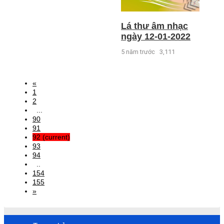
Lá thư âm nhạc
ngày 12-01-2022
5 năm trước
3,111
«
1
2
...
90
91
92
(current)
93
94
..
154
155
»