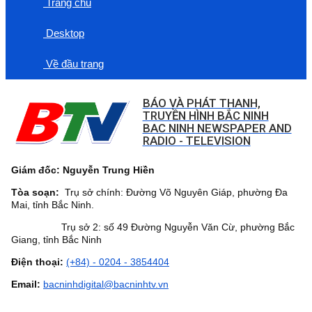
Trang chủ
Desktop
Về đầu trang
BÁO VÀ PHÁT THANH,
TRUYỀN HÌNH BẮC NINH
BAC NINH NEWSPAPER AND
RADIO - TELEVISION
Giám đốc: Nguyễn Trung Hiền
Tòa soạn:
Trụ sở chính: Đường Võ Nguyên Giáp, phường Đa
Mai, tỉnh Bắc Ninh.
Trụ sở 2: số 49 Đường Nguyễn Văn Cừ, phường Bắc
Giang, tỉnh Bắc Ninh
Điện thoại:
(+84) - 0204 - 3854404
Email:
bacninhdigital@bacninhtv.vn