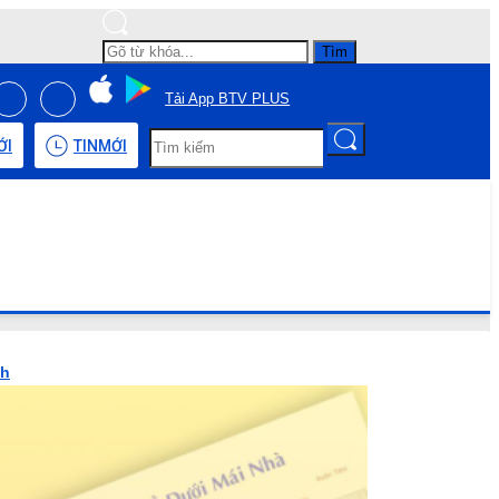
Tìm
Tải App BTV PLUS
ỚI
TIN
MỚI
nh