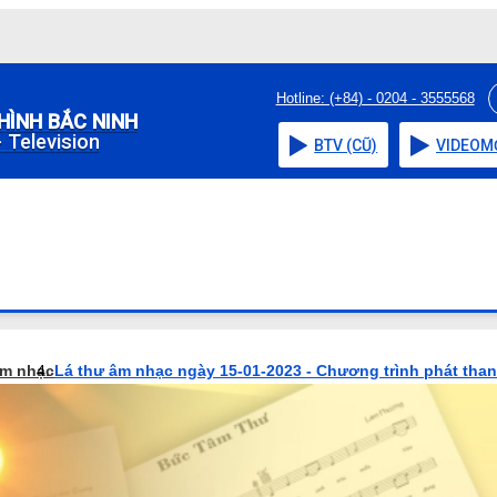
Hotline: (+84) - 0204 - 3555568
HÌNH BẮC NINH
 Television
BTV (CŨ)
VIDEO
M
âm nhạc
Lá thư âm nhạc ngày 15-01-2023 - Chương trình phát tha