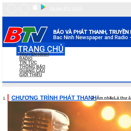
Tải App BTV PLUS
BÁO VÀ PHÁT THANH, TRUYỀN 
Bac Ninh Newspaper and Radio -
TRANG CHỦ
TRUYỀN HÌNH
RADIO
TIN TỨC
THÔNG BÁO
QUẢNG CÁO
GIỚI THIỆU
CHƯƠNG TRÌNH PHÁT THANH
Âm nhạc
Lá thư 