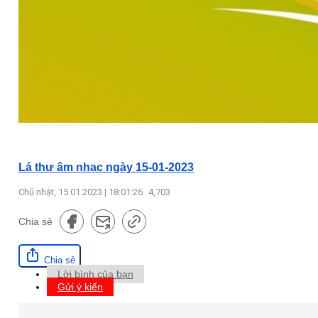
Lá thư âm nhạc ngày 15-01-2023
Chủ nhật, 15.01.2023 | 18:01:26
4,703
Chia sẻ
Chia sẻ
Lời bình của bạn
Gửi ý kiến