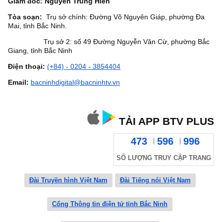
Giám đốc: Nguyễn Trung Hiền
Tòa soạn:
Trụ sở chính: Đường Võ Nguyên Giáp, phường Đa
Mai, tỉnh Bắc Ninh.
Trụ sở 2: số 49 Đường Nguyễn Văn Cừ, phường Bắc
Giang, tỉnh Bắc Ninh
Điện thoại:
(+84) - 0204 - 3854404
Email:
bacninhdigital@bacninhtv.vn
TẢI APP BTV PLUS
473
596
996
SỐ LƯỢNG TRUY CẬP TRANG
Đài Truyền hình Việt Nam
Đài Tiếng nói Việt Nam
Cổng Thông tin điện tử tỉnh Bắc Ninh