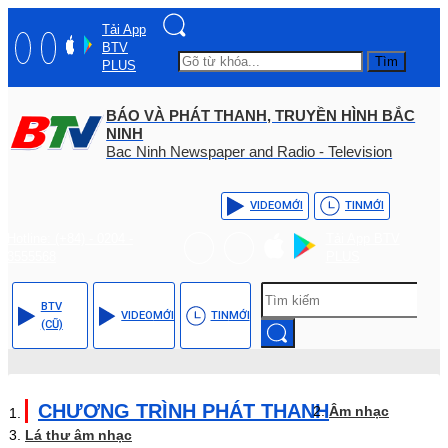
Tải App
BTV
Tìm
PLUS
BÁO VÀ PHÁT THANH, TRUYỀN HÌNH BẮC
NINH
Bac Ninh Newspaper and Radio - Television
VIDEO
MỚI
TIN
MỚI
Hotline: (+84) - 0204 -
Tải App BTV
3555568
PLUS
BTV
VIDEO
MỚI
TIN
MỚI
(CŨ)
CHƯƠNG TRÌNH PHÁT THANH
Âm nhạc
Lá thư âm nhạc