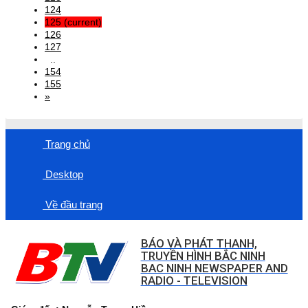
124
125
(current)
126
127
..
154
155
»
Trang chủ
Desktop
Về đầu trang
BÁO VÀ PHÁT THANH,
TRUYỀN HÌNH BẮC NINH
BAC NINH NEWSPAPER AND
RADIO - TELEVISION