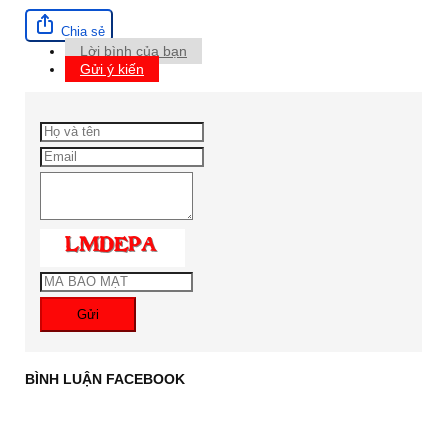
Chia sẻ
Lời bình của bạn
Gửi ý kiến
Gửi
BÌNH LUẬN FACEBOOK