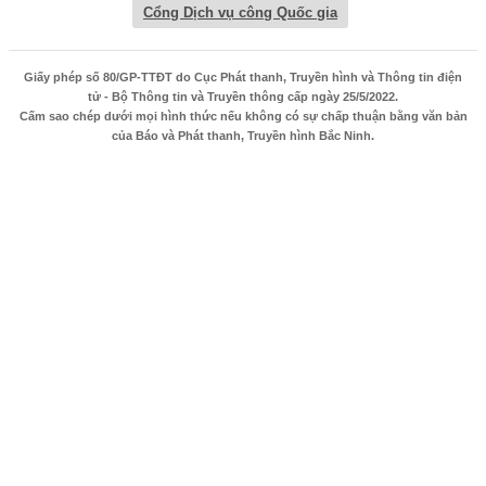
Cổng Dịch vụ công Quốc gia
Giấy phép số 80/GP-TTĐT do Cục Phát thanh, Truyền hình và Thông tin điện
tử - Bộ Thông tin và Truyền thông cấp ngày 25/5/2022.
Cấm sao chép dưới mọi hình thức nếu không có sự chấp thuận bằng văn bản
của Báo và Phát thanh, Truyền hình Bắc Ninh.