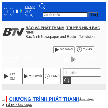
Tải App
BTV
Tìm
PLUS
BÁO VÀ PHÁT THANH, TRUYỀN HÌNH BẮC
NINH
Bac Ninh Newspaper and Radio - Television
VIDEO
MỚI
TIN
MỚI
Hotline: (+84) - 0204 -
Tải App BTV
3555568
PLUS
BTV
VIDEO
MỚI
TIN
MỚI
(CŨ)
CHƯƠNG TRÌNH PHÁT THANH
Âm nhạc
Lá thư âm nhạc