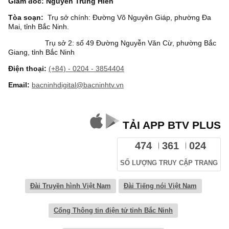
Giám đốc: Nguyễn Trung Hiền
Tòa soạn:
Trụ sở chính: Đường Võ Nguyên Giáp, phường Đa
Mai, tỉnh Bắc Ninh.
Trụ sở 2: số 49 Đường Nguyễn Văn Cừ, phường Bắc
Giang, tỉnh Bắc Ninh
Điện thoại:
(+84) - 0204 - 3854404
Email:
bacninhdigital@bacninhtv.vn
TẢI APP BTV PLUS
474
361
024
SỐ LƯỢNG TRUY CẬP TRANG
Đài Truyền hình Việt Nam
Đài Tiếng nói Việt Nam
Cổng Thông tin điện tử tỉnh Bắc Ninh