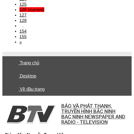
125
126
(current)
127
128
..
154
155
»
Trang chủ
Desktop
Về đầu trang
BÁO VÀ PHÁT THANH,
TRUYỀN HÌNH BẮC NINH
BAC NINH NEWSPAPER AND
RADIO - TELEVISION