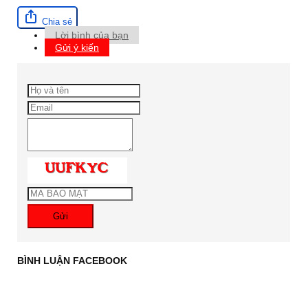
Chia sẻ
Lời bình của bạn
Gửi ý kiến
Gửi
BÌNH LUẬN FACEBOOK