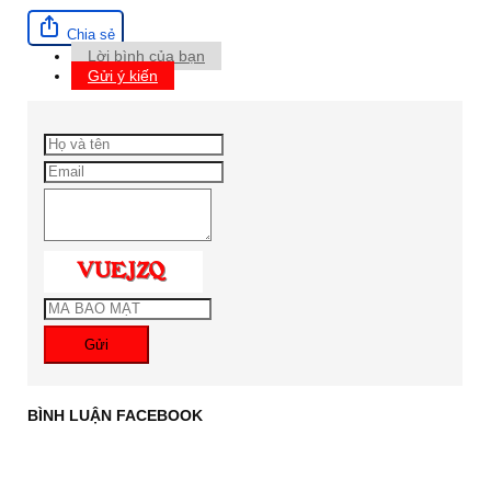
Chia sẻ
Lời bình của bạn
Gửi ý kiến
Gửi
BÌNH LUẬN FACEBOOK