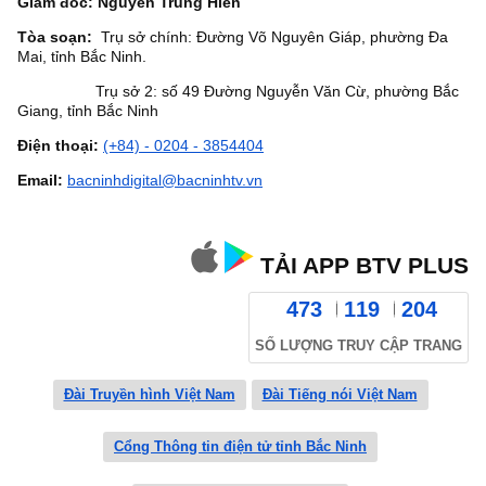
Giám đốc: Nguyễn Trung Hiền
Tòa soạn:
Trụ sở chính: Đường Võ Nguyên Giáp, phường Đa
Mai, tỉnh Bắc Ninh.
Trụ sở 2: số 49 Đường Nguyễn Văn Cừ, phường Bắc
Giang, tỉnh Bắc Ninh
Điện thoại:
(+84) - 0204 - 3854404
Email:
bacninhdigital@bacninhtv.vn
TẢI APP BTV PLUS
473
119
204
SỐ LƯỢNG TRUY CẬP TRANG
Đài Truyền hình Việt Nam
Đài Tiếng nói Việt Nam
Cổng Thông tin điện tử tỉnh Bắc Ninh