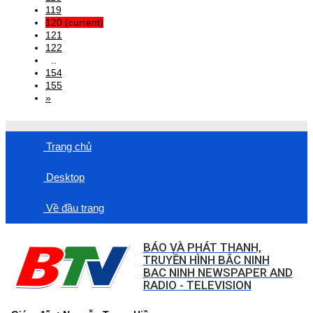
119
120
(current)
121
122
..
154
155
»
Trang chủ
Desktop
Về đầu trang
BÁO VÀ PHÁT THANH,
TRUYỀN HÌNH BẮC NINH
BAC NINH NEWSPAPER AND
RADIO - TELEVISION