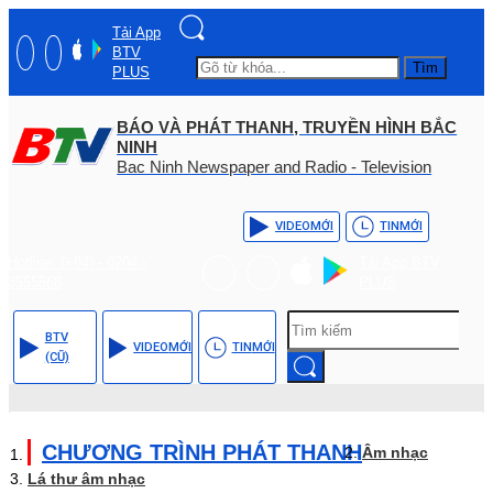
Tải App
BTV
Tìm
PLUS
BÁO VÀ PHÁT THANH, TRUYỀN HÌNH BẮC
NINH
Bac Ninh Newspaper and Radio - Television
VIDEO
MỚI
TIN
MỚI
Hotline: (+84) - 0204 -
Tải App BTV
3555568
PLUS
BTV
VIDEO
MỚI
TIN
MỚI
(CŨ)
CHƯƠNG TRÌNH PHÁT THANH
Âm nhạc
Lá thư âm nhạc