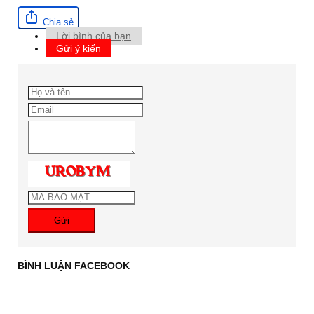
Chia sẻ
Lời bình của bạn
Gửi ý kiến
Gửi
BÌNH LUẬN FACEBOOK