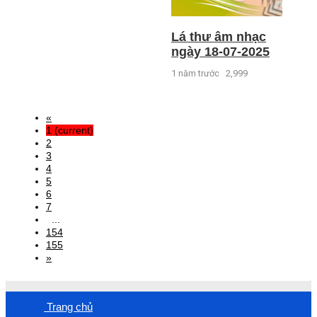
Lá thư âm nhạc
ngày 18-07-2025
1 năm trước
2,999
«
1
(current)
2
3
4
5
6
7
...
154
155
»
Trang chủ