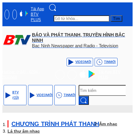
Tải App
BTV
Tìm
PLUS
BÁO VÀ PHÁT THANH, TRUYỀN HÌNH BẮC
NINH
Bac Ninh Newspaper and Radio - Television
VIDEO
MỚI
TIN
MỚI
Hotline: (+84) - 0204 -
Tải App BTV
3555568
PLUS
BTV
VIDEO
MỚI
TIN
MỚI
(CŨ)
CHƯƠNG TRÌNH PHÁT THANH
Âm nhạc
Lá thư âm nhạc