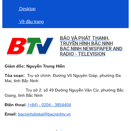
Desktop
Về đầu trang
BÁO VÀ PHÁT THANH,
TRUYỀN HÌNH BẮC NINH
BAC NINH NEWSPAPER AND
RADIO - TELEVISION
Giám đốc: Nguyễn Trung Hiền
Tòa soạn:
Trụ sở chính: Đường Võ Nguyên Giáp, phường Đa
Mai, tỉnh Bắc Ninh.
Trụ sở 2: số 49 Đường Nguyễn Văn Cừ, phường Bắc
Giang, tỉnh Bắc Ninh
Điện thoại:
(+84) - 0204 - 3854404
Email:
bacninhdigital@bacninhtv.vn