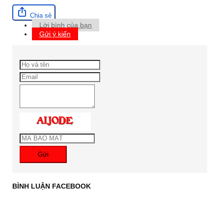
Chia sẻ
Lời bình của bạn
Gửi ý kiến
Gửi
BÌNH LUẬN FACEBOOK