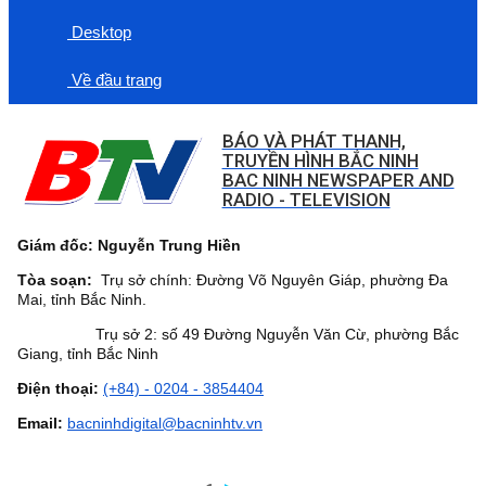
Desktop
Về đầu trang
BÁO VÀ PHÁT THANH,
TRUYỀN HÌNH BẮC NINH
BAC NINH NEWSPAPER AND
RADIO - TELEVISION
Giám đốc: Nguyễn Trung Hiền
Tòa soạn:
Trụ sở chính: Đường Võ Nguyên Giáp, phường Đa
Mai, tỉnh Bắc Ninh.
Trụ sở 2: số 49 Đường Nguyễn Văn Cừ, phường Bắc
Giang, tỉnh Bắc Ninh
Điện thoại:
(+84) - 0204 - 3854404
Email:
bacninhdigital@bacninhtv.vn