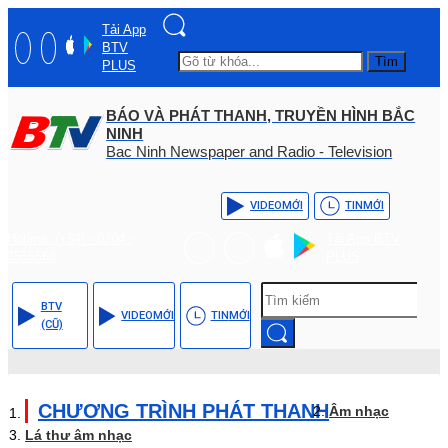
Tải App
BTV
Tìm
PLUS
BÁO VÀ PHÁT THANH, TRUYỀN HÌNH BẮC
NINH
Bac Ninh Newspaper and Radio - Television
VIDEO
MỚI
TIN
MỚI
Hotline: (+84) - 0204 -
Tải App BTV
3555568
PLUS
BTV
VIDEO
MỚI
TIN
MỚI
(CŨ)
CHƯƠNG TRÌNH PHÁT THANH
Âm nhạc
Lá thư âm nhạc