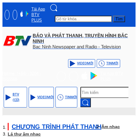
Tải App
BTV
Tìm
PLUS
BÁO VÀ PHÁT THANH, TRUYỀN HÌNH BẮC
NINH
Bac Ninh Newspaper and Radio - Television
VIDEO
MỚI
TIN
MỚI
Hotline: (+84) - 0204 -
Tải App BTV
3555568
PLUS
BTV
VIDEO
MỚI
TIN
MỚI
(CŨ)
CHƯƠNG TRÌNH PHÁT THANH
Âm nhạc
Lá thư âm nhạc