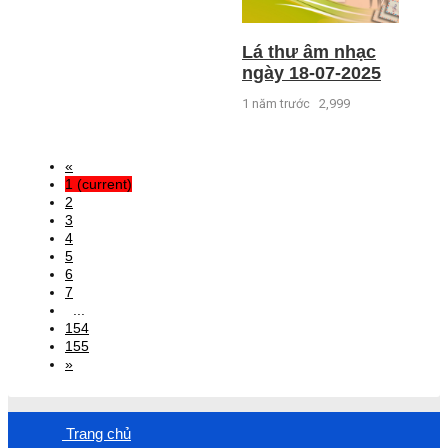
Lá thư âm nhạc
ngày 18-07-2025
1 năm trước
2,999
«
1
(current)
2
3
4
5
6
7
...
154
155
»
Trang chủ