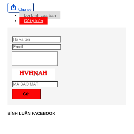
Chia sẻ
Lời bình của bạn
Gửi ý kiến
Gửi
BÌNH LUẬN FACEBOOK