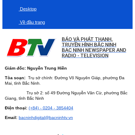
Desktop
Về đầu trang
BÁO VÀ PHÁT THANH,
TRUYỀN HÌNH BẮC NINH
BAC NINH NEWSPAPER AND
RADIO - TELEVISION
Giám đốc: Nguyễn Trung Hiền
Tòa soạn:
Trụ sở chính: Đường Võ Nguyên Giáp, phường Đa
Mai, tỉnh Bắc Ninh.
Trụ sở 2: số 49 Đường Nguyễn Văn Cừ, phường Bắc
Giang, tỉnh Bắc Ninh
Điện thoại:
(+84) - 0204 - 3854404
Email:
bacninhdigital@bacninhtv.vn