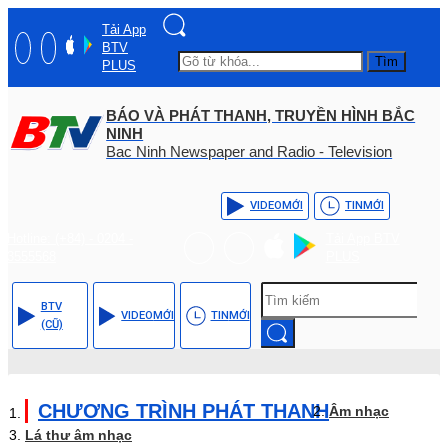
Tải App
BTV
Tìm
PLUS
BÁO VÀ PHÁT THANH, TRUYỀN HÌNH BẮC
NINH
Bac Ninh Newspaper and Radio - Television
VIDEO
MỚI
TIN
MỚI
Hotline: (+84) - 0204 -
Tải App BTV
3555568
PLUS
BTV
VIDEO
MỚI
TIN
MỚI
(CŨ)
CHƯƠNG TRÌNH PHÁT THANH
Âm nhạc
Lá thư âm nhạc