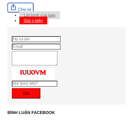
Chia sẻ
Lời bình của bạn
Gửi ý kiến
Gửi
BÌNH LUẬN FACEBOOK