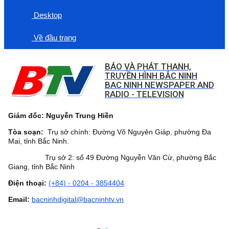
Desktop
Về đầu trang
BÁO VÀ PHÁT THANH,
TRUYỀN HÌNH BẮC NINH
BAC NINH NEWSPAPER AND
RADIO - TELEVISION
Giám đốc: Nguyễn Trung Hiền
Tòa soạn:
Trụ sở chính: Đường Võ Nguyên Giáp, phường Đa
Mai, tỉnh Bắc Ninh.
Trụ sở 2: số 49 Đường Nguyễn Văn Cừ, phường Bắc
Giang, tỉnh Bắc Ninh
Điện thoại:
(+84) - 0204 - 3854404
Email:
bacninhdigital@bacninhtv.vn