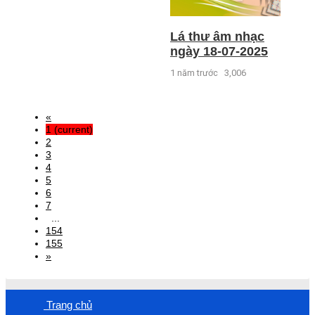
Lá thư âm nhạc
ngày 18-07-2025
1 năm trước
3,006
«
1
(current)
2
3
4
5
6
7
...
154
155
»
Trang chủ