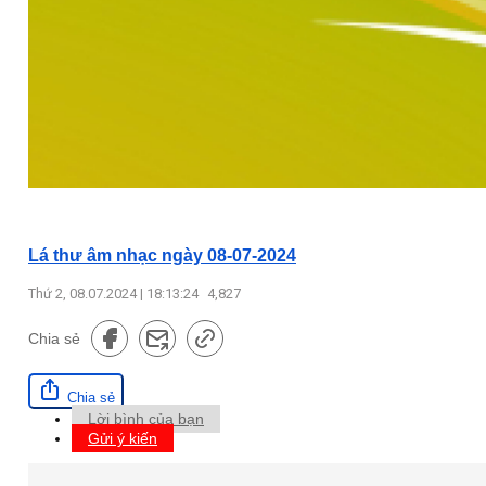
Lá thư âm nhạc ngày 08-07-2024
Thứ 2, 08.07.2024 | 18:13:24
4,827
Chia sẻ
Chia sẻ
Lời bình của bạn
Gửi ý kiến