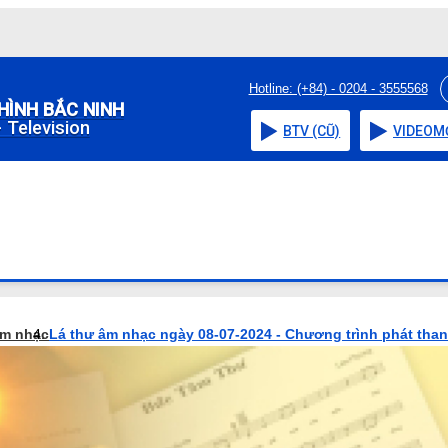
Hotline: (+84) - 0204 - 3555568
HÌNH BẮC NINH
 Television
BTV (CŨ)
VIDEO
M
âm nhạc
Lá thư âm nhạc ngày 08-07-2024 - Chương trình phát tha