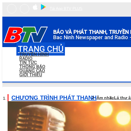
Tải App BTV PLUS
BÁO VÀ PHÁT THANH, TRUYỀN 
Bac Ninh Newspaper and Radio -
TRANG CHỦ
TRUYỀN HÌNH
RADIO
TIN TỨC
THÔNG BÁO
QUẢNG CÁO
GIỚI THIỆU
CHƯƠNG TRÌNH PHÁT THANH
Âm nhạc
Lá thư 