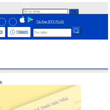
Tìm
Tải App BTV PLUS
ỚI
TIN
MỚI
nh