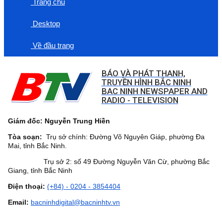
Trang chủ
Desktop
Về đầu trang
BÁO VÀ PHÁT THANH,
TRUYỀN HÌNH BẮC NINH
BAC NINH NEWSPAPER AND
RADIO - TELEVISION
Giám đốc: Nguyễn Trung Hiền
Tòa soạn:
Trụ sở chính: Đường Võ Nguyên Giáp, phường Đa
Mai, tỉnh Bắc Ninh.
Trụ sở 2: số 49 Đường Nguyễn Văn Cừ, phường Bắc
Giang, tỉnh Bắc Ninh
Điện thoại:
(+84) - 0204 - 3854404
Email:
bacninhdigital@bacninhtv.vn