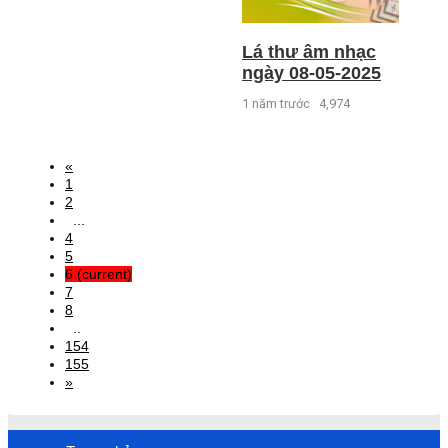
Lá thư âm nhạc
ngày 08-05-2025
1 năm trước
4,974
«
1
2
...
4
5
6
(current)
7
8
..
154
155
»