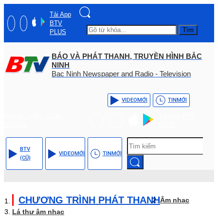
Tải App
BTV
Tìm
PLUS
BÁO VÀ PHÁT THANH, TRUYỀN HÌNH BẮC
NINH
Bac Ninh Newspaper and Radio - Television
VIDEO
MỚI
TIN
MỚI
Hotline: (+84) - 0204 -
Tải App BTV
3555568
PLUS
BTV
VIDEO
MỚI
TIN
MỚI
(CŨ)
CHƯƠNG TRÌNH PHÁT THANH
Âm nhạc
Lá thư âm nhạc