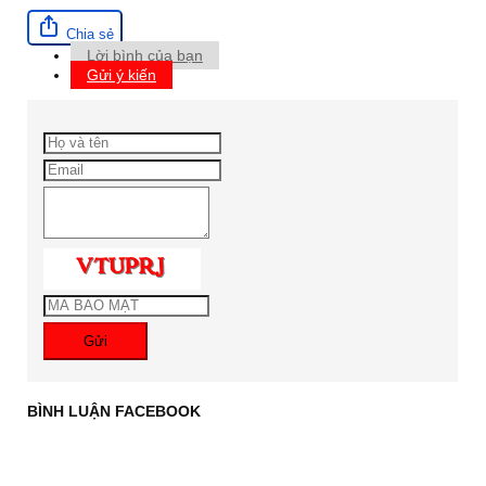
Chia sẻ
Lời bình của bạn
Gửi ý kiến
Gửi
BÌNH LUẬN FACEBOOK