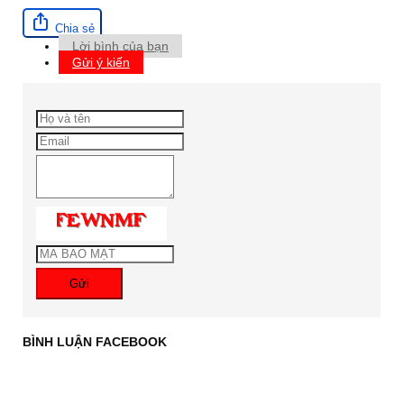
Chia sẻ
Lời bình của bạn
Gửi ý kiến
Gửi
BÌNH LUẬN FACEBOOK