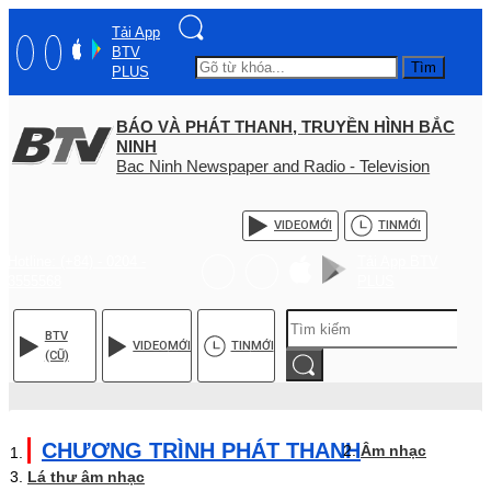
Tải App
BTV
Tìm
PLUS
BÁO VÀ PHÁT THANH, TRUYỀN HÌNH BẮC
NINH
Bac Ninh Newspaper and Radio - Television
VIDEO
MỚI
TIN
MỚI
Hotline: (+84) - 0204 -
Tải App BTV
3555568
PLUS
BTV
VIDEO
MỚI
TIN
MỚI
(CŨ)
CHƯƠNG TRÌNH PHÁT THANH
Âm nhạc
Lá thư âm nhạc