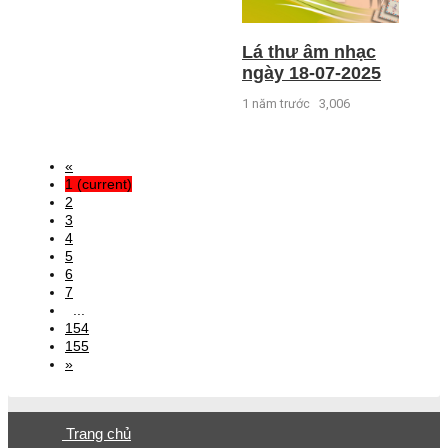
Lá thư âm nhạc
ngày 18-07-2025
1 năm trước
3,006
«
1
(current)
2
3
4
5
6
7
...
154
155
»
Trang chủ