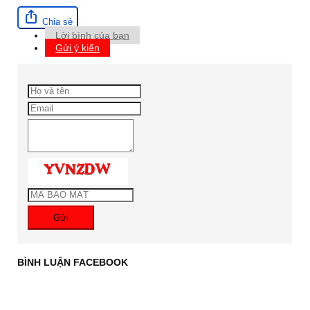
Chia sẻ
Lời bình của bạn
Gửi ý kiến
Gửi
BÌNH LUẬN FACEBOOK