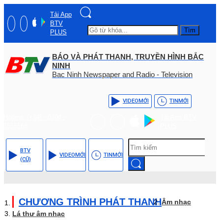
Tải App
BTV
Tìm
PLUS
BÁO VÀ PHÁT THANH, TRUYỀN HÌNH BẮC
NINH
Bac Ninh Newspaper and Radio - Television
VIDEO
MỚI
TIN
MỚI
Hotline: (+84) - 0204 -
Tải App BTV
3555568
PLUS
BTV
VIDEO
MỚI
TIN
MỚI
(CŨ)
CHƯƠNG TRÌNH PHÁT THANH
Âm nhạc
Lá thư âm nhạc