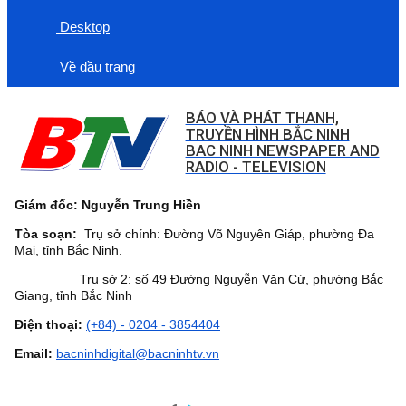
Desktop
Về đầu trang
BÁO VÀ PHÁT THANH,
TRUYỀN HÌNH BẮC NINH
BAC NINH NEWSPAPER AND
RADIO - TELEVISION
Giám đốc: Nguyễn Trung Hiền
Tòa soạn:
Trụ sở chính: Đường Võ Nguyên Giáp, phường Đa
Mai, tỉnh Bắc Ninh.
Trụ sở 2: số 49 Đường Nguyễn Văn Cừ, phường Bắc
Giang, tỉnh Bắc Ninh
Điện thoại:
(+84) - 0204 - 3854404
Email:
bacninhdigital@bacninhtv.vn