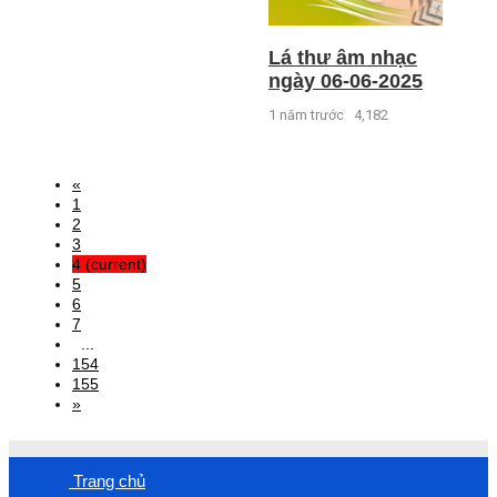
Lá thư âm nhạc
ngày 06-06-2025
1 năm trước
4,182
«
1
2
3
4
(current)
5
6
7
...
154
155
»
Trang chủ