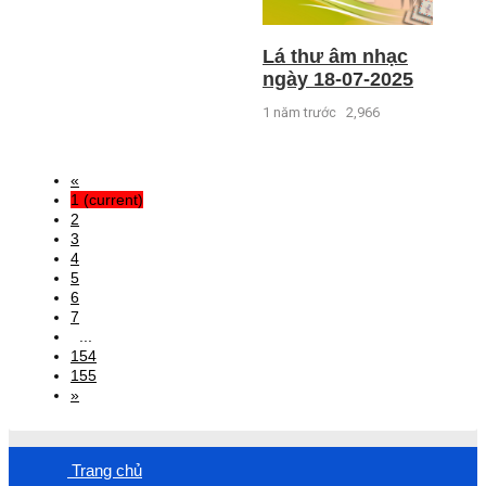
Lá thư âm nhạc
ngày 18-07-2025
1 năm trước
2,966
«
1
(current)
2
3
4
5
6
7
...
154
155
»
Trang chủ