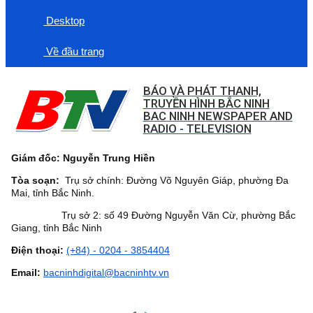
Desktop
Về đầu trang
BÁO VÀ PHÁT THANH,
TRUYỀN HÌNH BẮC NINH
BAC NINH NEWSPAPER AND
RADIO - TELEVISION
Giám đốc: Nguyễn Trung Hiền
Tòa soạn:
Trụ sở chính: Đường Võ Nguyên Giáp, phường Đa
Mai, tỉnh Bắc Ninh.
Trụ sở 2: số 49 Đường Nguyễn Văn Cừ, phường Bắc
Giang, tỉnh Bắc Ninh
Điện thoại:
(+84) - 0204 - 3854404
Email:
bacninhdigital@bacninhtv.vn