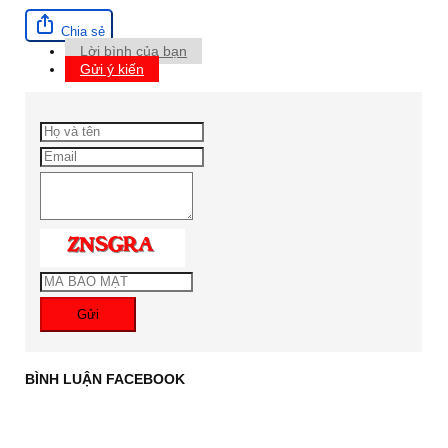
Chia sẻ
Lời bình của bạn
Gửi ý kiến
Gửi
BÌNH LUẬN FACEBOOK