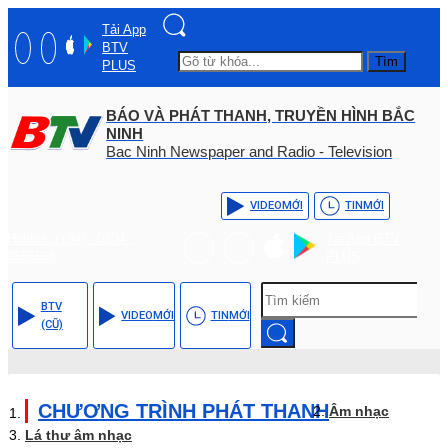
Tải App
BTV
Tìm
PLUS
BÁO VÀ PHÁT THANH, TRUYỀN HÌNH BẮC
NINH
Bac Ninh Newspaper and Radio - Television
VIDEO
MỚI
TIN
MỚI
Hotline: (+84) - 0204 -
Tải App BTV
3555568
PLUS
BTV
VIDEO
MỚI
TIN
MỚI
(CŨ)
CHƯƠNG TRÌNH PHÁT THANH
Âm nhạc
Lá thư âm nhạc