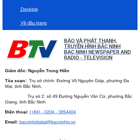
Desktop
Về đầu trang
BÁO VÀ PHÁT THANH,
TRUYỀN HÌNH BẮC NINH
BAC NINH NEWSPAPER AND
RADIO - TELEVISION
Giám đốc: Nguyễn Trung Hiền
Tòa soạn:
Trụ sở chính: Đường Võ Nguyên Giáp, phường Đa
Mai, tỉnh Bắc Ninh.
Trụ sở 2: số 49 Đường Nguyễn Văn Cừ, phường Bắc
Giang, tỉnh Bắc Ninh
Điện thoại:
(+84) - 0204 - 3854404
Email:
bacninhdigital@bacninhtv.vn