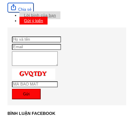
Chia sẻ
Lời bình của bạn
Gửi ý kiến
Gửi
BÌNH LUẬN FACEBOOK