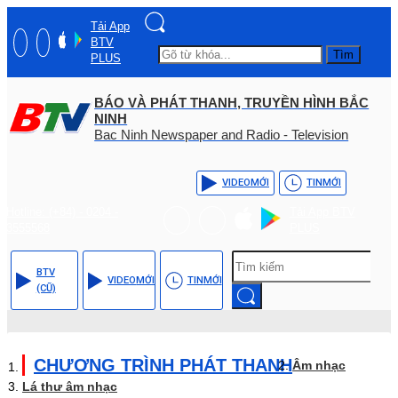
Tải App
BTV
Tìm
PLUS
BÁO VÀ PHÁT THANH, TRUYỀN HÌNH BẮC
NINH
Bac Ninh Newspaper and Radio - Television
VIDEO
MỚI
TIN
MỚI
Hotline: (+84) - 0204 -
Tải App BTV
3555568
PLUS
BTV
VIDEO
MỚI
TIN
MỚI
(CŨ)
CHƯƠNG TRÌNH PHÁT THANH
Âm nhạc
Lá thư âm nhạc