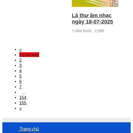
Lá thư âm nhạc
ngày 18-07-2025
1 năm trước
2,990
«
1
(current)
2
3
4
5
6
7
...
154
155
»
Trang chủ